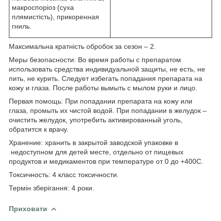
макроспоріоз (суха
плямистість), прикоренная
гниль.
Максимальна кратність обробок за сезон – 2.
Меры безопасности: Во время работы с препаратом
использовать средства индивидуальной защиты, не есть, не
пить, не курить. Следует избегать попадания препарата на
кожу и глаза. После работы вымыть с мылом руки и лицо.
Первая помощь: При попадании препарата на кожу или
глаза, промыть их чистой водой. При попадании в желудок –
очистить желудок, употребить активированный уголь,
обратится к врачу.
Хранение: хранить в закрытой заводской упаковке в
недоступном для детей месте, отдельно от пищевых
продуктов и медикаментов при температуре от 0 до +400С.
Токсичность: 4 класс токсичности.
Термін зберігання: 4 роки.
Приховати