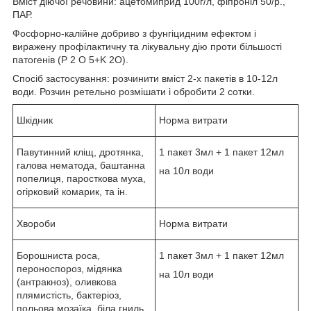
Вміст діючої речовини: ацетомиприд 100г/л, фіпроніл 50/р.,
ПАР.
Фосфорно-калійне добриво з фунгіцидним ефектом і
виражену профілактичну та лікувальну дію проти більшості
патогенів (P 2 O 5+K 2O).
Спосіб застосування: розчинити вміст 2-х пакетів в 10-12л
води. Розчин ретельно розмішати і обробити 2 сотки.
Шкідник
Норма витрати
Павутинний кліщ, дротянка,
1 пакет 3мл + 1 пакет 12мл
галова нематода, баштанна
на 10л води
попелиця, паросткова муха,
огірковий комарик, та ін.
Хвороби
Норма витрати
Борошниста роса,
1 пакет 3мл + 1 пакет 12мл
пероноспороз, мідянка
на 10л води
(антракноз), оливкова
плямистість, бактеріоз,
польова мозаїка, біла гниль,