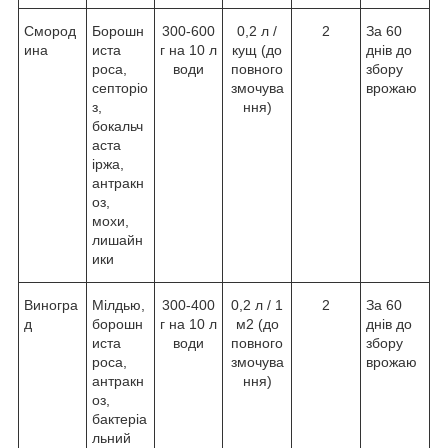
Смород
Борошн
300-600
0,2 л /
2
За 60
ина
иста
г на 10 л
кущ (до
днів до
роса,
води
повного
збору
септоріо
змочува
врожаю
з,
ння)
бокальч
аста
іржа,
антракн
оз,
мохи,
лишайн
ики
Виногра
Мілдью,
300-400
0,2 л / 1
2
За 60
д
борошн
г на 10 л
м2 (до
днів до
иста
води
повного
збору
роса,
змочува
врожаю
антракн
ння)
оз,
бактеріа
льний