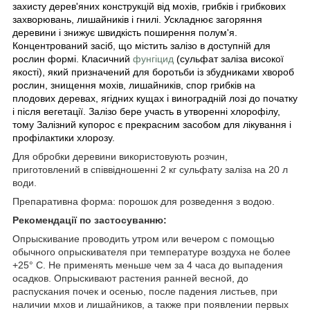
захисту дерев'яних конструкцій від мохів, грибків і грибкових
захворювань, лишайників і гнилі. Ускладнює загоряння
деревини і знижує швидкість поширення полум'я.
Концентрований засіб, що містить залізо в доступній для
рослин формі. Класичний
фунгіцид
(сульфат заліза високої
якості), який призначений для боротьби із збудниками хвороб
рослин, знищення мохів, лишайників, спор грибків на
плодових деревах, ягідних кущах і виноградній лозі до початку
і після вегетації. Залізо бере участь в утворенні хлорофілу,
тому Залізний купорос є прекрасним засобом для лікування і
профілактики хлорозу.
Для обробки деревини використовують розчин,
приготовлений в співвідношенні 2 кг сульфату заліза на 20 л
води.
Препаративна форма: порошок для розведення з водою.
Рекомендації по застосуванню:
Опрыскивание проводить утром или вечером с помощью
обычного опрыскивателя при температуре воздуха не более
+25° С. Не применять меньше чем за 4 часа до выпадения
осадков. Опрыскивают растения ранней весной, до
распускания почек и осенью, после падения листьев, при
наличии мхов и лишайников, а также при появлении первых