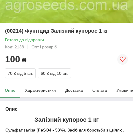
(00214) Фунгіцид Залізний купорос 1 кг
Готово до відправки
Код: 2138
Опт і роздріб
100
₴
70 ₴
від 5 шт.
60 ₴
від 10 шт.
Опис
Характеристики
Доставка
Оплата
Умови п
Опис
Залізний купорос 1 кг
Сульфат заліза (FeSO4 - 53%). Засіб для боротьби з цвіллю,