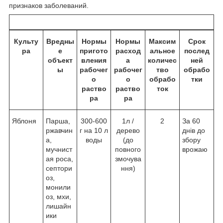
признаков заболеваний.
Культу
Вредны
Нормы
Нормы
Максим
Срок
ра
е
пригото
расход
альное
послед
объект
вления
а
количес
ней
ы
рабочег
рабочег
тво
обрабо
о
о
обрабо
тки
раство
раство
ток
ра
ра
Яблоня
Парша,
300-600
1л /
2
За 60
ржавчин
г на 10 л
дерево
днів до
а,
воды
(до
збору
мучнист
повного
врожаю
ая роса,
змочува
септори
ння)
оз,
монили
оз, мхи,
лишайн
ики