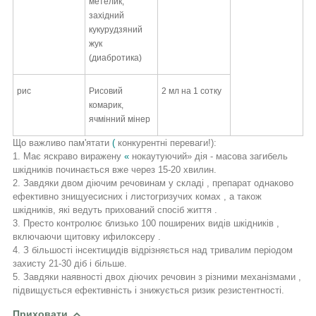
метелик,
західний
кукурудзяний
жук
(диабротика)
рис
Рисовий
2 мл на 1 сотку
комарик,
ячмінний мінер
Що важливо пам'ятати
(
конкурентні переваги!):
1. Має яскраво виражену
«
нокаутуючий»
дія - масова загибель
шкідників починається вже через 15-20 хвилин.
2. Завдяки двом діючим речовинам у складі
, препарат
однаково
ефективно знищуесисних і листогризучих комах
, а
також
шкідників, які ведуть прихований спосіб життя
.
3. Престо контролює близько 100 поширених видів шкідників
,
включаючи
щитовку ифилоксеру
.
4. З більшості інсектицидів відрізняється над тривалим періодом
захисту 21-30 діб і більше.
5. Завдяки наявності двох діючих речовин з різними механізмами
,
підвищується
ефективність і знижується ризик резистентності.
Приховати