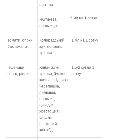
щитівка
5 мл на 1 сотку
Яблунева
попелиця
Томати, огірки,
Колорадський
1 мл на 1 сотку
баклажани
жук, попелиці,
трипси
Пшениця,
Хлібні жуки,
1,5-2 мл на 1
сорго, ріпак
трипси, блішки,
сотку
клопи, шкідлива
черепашка,
пиявицы,
попелиці,
цикадки;
хрестоцвіті
блішки,
ріпаковий
квіткоїд