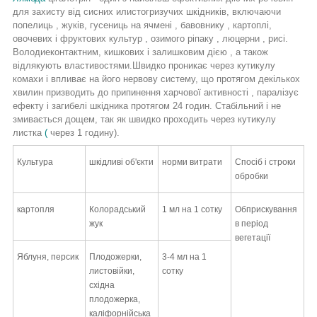
для захисту від сисних илистогризучих шкідників, включаючи
попелиць
, жуків, гусениць
на ячмені
,
бавовнику
, картоплі,
овочевих і фруктових культур
,
озимого ріпаку
,
люцерни
,
рисі.
Володиеконтактним, кишкових і залишковим дією
, а
також
відлякують властивостями.Швидко проникає через кутикулу
комахи і впливає на його нервову систему, що протягом декількох
хвилин призводить до припинення харчової активності
,
паралізує
ефекту і загибелі шкідника протягом 24 годин. Стабільний і не
змивається дощем, так як швидко проходить через кутикулу
листка
(
через 1
годину).
Культура
шкідливі об'єкти
норми витрати
Спосіб і строки
обробки
картопля
Колорадський
1 мл на 1 сотку
Обприскування
жук
в період
вегетації
Яблуня, персик
Плодожерки,
3-4 мл на 1
листовійки,
сотку
східна
плодожерка,
каліфорнійська