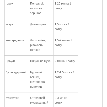
горох
Попелиці,
1,25 мл на 1
горохова
сотку
зернівка
кавун
Динна муха
1,5 мл на 1
сотку
виноградники
Листовійки,
1,5-2 мл на 1
ріпаковий
сотку
квіткоїд
цибуля
Цибульна муха
2 мл на 1 сотку
буряк цукровий
Бурякові
1,2-1,5 мл на 1
блішки,
сотку
щитоноска,
попелиці
Кукурудза
Стебловий
2-3 мл на 1
кукурудзяний
сотку