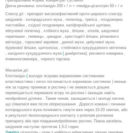
Препаративна Форма:
концентрат суспензії
Діюча речовина:
клотіанідін 200 г / л + лямбда-цігалотрін 50 г / л
Спектр дії
:
препарат високоефективний проти широкого спектру
шкідників
:
колорадського жука
,
попелиць, трипса
,
плодожерки,
листовійки
, східної
плодожерки, каліфорнійської щитівки,
яблуневої попелиці
, хлібного
жука
,
блішок
, клопів,
шкідливої
черепашки
,
пиявицы
,
цикадки
,
хрестоцвіті блішки, ріпакового
квіткоїда
,
горохової зернівки
,
динної мухи, цибулевої мухи,
бурякової блішки, щитоноска
,
стеблового кукурудзяного метелика
,
західного кукурудзяного жука
(
диабротика),
рисового комарика
,
ячминногоминера
, чорного
таргана.
Механізм дії:
Клотіанідін
(
володіє яскраво вираженими
системними
властивостями і легко поглинається кореневою системою
) менше
ніж за годину проникає в рослину і не змивається дощем
.
переміщається переважно вгору по рослині і захищає навіть
необроблені ділянки
.
Таким чином, захищаються і молоді пагони,
що з'явилися вже після обприскування
.
Дорослі комахи і личинки
колорадського жука починають гинути вже через 15-20 хвилин, або
в результаті безпосереднього контакту з робочим розчином
препарату або при поиданниоброблених рослин. Повна загибель
шкідників наступає протягом 1,5-2 годин.
Лямбда
цігалотрін
- один з найбільш ефективних діючих речовин