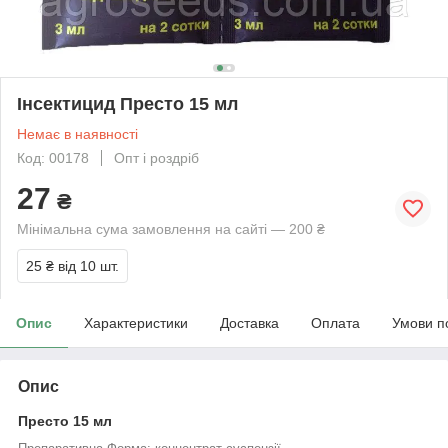
Інсектицид Престо 15 мл
Немає в наявності
Код: 00178
Опт і роздріб
27
₴
Мінімальна сума замовлення на сайті — 200 ₴
25 ₴
від 10 шт.
Опис
Характеристики
Доставка
Оплата
Умови п
Опис
Престо 15 мл