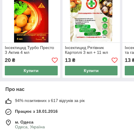
Інсектицид Турбо Престо
Інсектицид Рятівник
Інсе
3 Актив 4 мл
Картоплі 3 мл + 11 мл
та г
20
13
13
₴
₴
Купити
Купити
Про нас
94% позитивних з 617 відгуків за рік
Працює з 18.01.2016
м. Одеса
Одеса, Україна