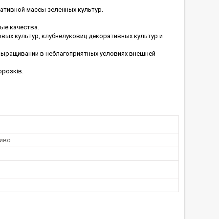
тативной массы зеленных культур.
вые качества.
вых культур, клубнелуковиц декоративных культур и
 выращивании в неблагоприятных условиях внешней
орозків.
риво