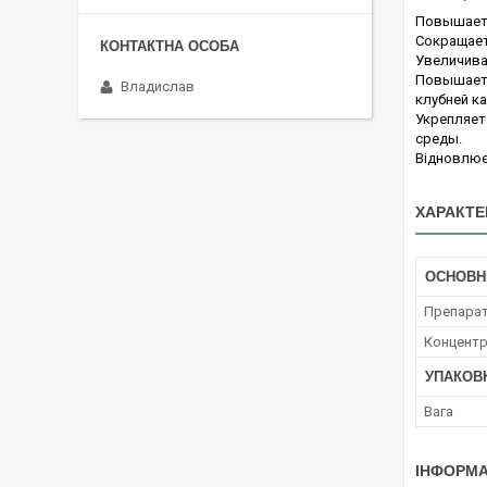
Повышает 
Сокращает
Увеличива
Повышает 
Владислав
клубней к
Укрепляет
среды.
Відновлює
ХАРАКТЕ
ОСНОВН
Препара
Концент
УПАКОВ
Вага
ІНФОРМА