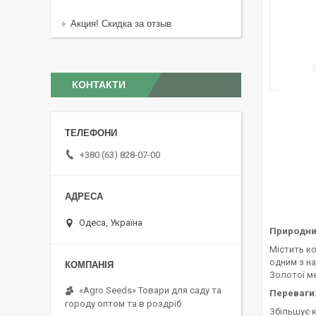
Акция! Скидка за отзыв
КОНТАКТИ
+380 (63) 828-07-00
Одеса, Україна
Природний
Містить к
одним з на
Золотої ме
«Agro Seeds» Товари для саду та
Переваги
городу оптом та в роздріб
Збільшує к