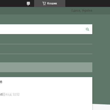
Кошик
Одеса, Україна
МЛ
іб
Код:
3252