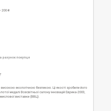
 200 ₴
а рахунок покупця
г
є високою екологічною безпекою. Ці якості зробили його
отої медалі Всесвітньої салону інновацій Еврика-2003,
омислової виставки (ВВЦ).