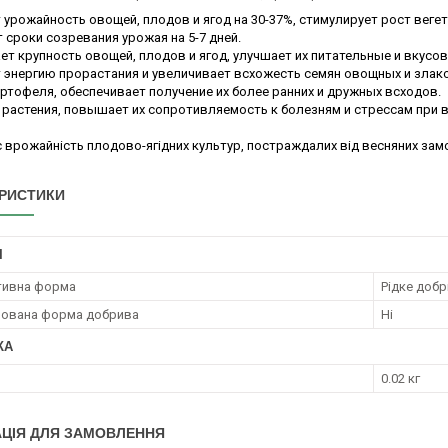
урожайность овощей, плодов и ягод на 30-37%, стимулирует рост веге
 сроки созревания урожая на 5-7 дней.
ет крупность овощей, плодов и ягод, улучшает их питательные и вкусо
энергию прорастания и увеличивает всхожесть семян овощных и злако
артофеля, обеспечивает получение их более ранних и дружных всходов.
 растения, повышает их сопротивляемость к болезням и стрессам при
 врожайність плодово-ягідних культур, постраждалих від весняних зам
РИСТИКИ
І
тивна форма
Рідке доб
рована форма добрива
Ні
КА
0.02 кг
ЦІЯ ДЛЯ ЗАМОВЛЕННЯ