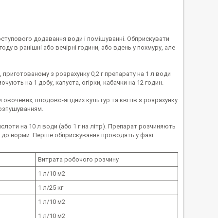
поступового додавання води і помішуванні. Обприскувати
у в ранішні або вечірні години, або вдень у похмуру, але
 приготованому з розрахунку 0,2 г препарату на 1 л води
мочують на 1 добу, капуста, огірки, кабачки на 12 годин.
 овочевих, плодово-ягідних культур та квітів з розрахунку
розпушуванням.
слоти на 10 л води (або 1 г на літр). Препарат розчиняють
оди до норми. Перше обприскування проводять у фазі
Витрата робочого розчину
1 л/10 м2
1 л/25 кг
1 л/10 м2
1 л/10 м2