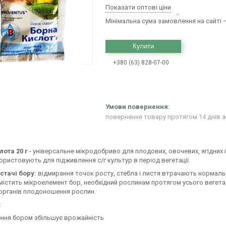
Показати оптові ціни
Мінімальна сума замовлення на сайті —
Купити
+380 (63) 828-07-00
повернення товару протягом 14 днів
з
лота 20 г
- універсальне мікродобриво для плодових, овочевих, ягідних 
користовують для підживлення с/г культур в період вегетації.
стачі бору:
відмирання точок росту, стебла і листя втрачають нормаль
істить мікроелемент бор, необхідний рослинам протягом усього вегетаці
органів плодоношення рослин.
:
ення бором збільшує врожайність