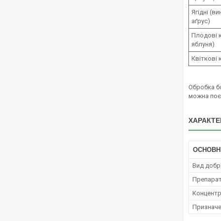
Ягідні (в
аґрус)
Плодові к
яблуня)
Квіткові 
Обробка б
можна поє
ХАРАКТЕ
ОСНОВН
Вид добр
Препара
Концент
Признач