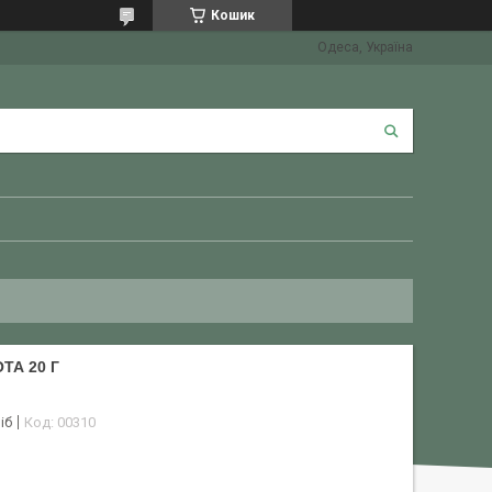
Кошик
Одеса, Україна
ТА 20 Г
іб
Код:
00310