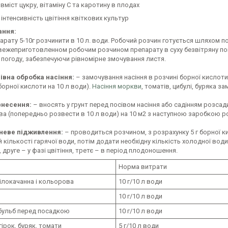
 вміст цукру, вітаміну С та каротину в плодах
 інтенсивність цвітіння квіткових культур
ання:
арату 5-10г розчинити в 10 л. води. Робочий розчин готується шляхом 
ежеприготовленном робочим розчином препарату в суху безвітряну погод
 погоду, забезпечуючи рівномірне змочування листя.
вна обробка насіння:
– замочування насіння в розчині борної кислоти,
. борної кислоти на 10 л води).
Насіння моркви
, томатів, цибулі, буряка за
внесення:
– вносять у грунт перед посівом насіння або садінням розсади
ива (попередньо розвести в 10 л води) на 10 м2 з наступною заробкою 
неве підживлення:
– проводиться розчином, з розрахунку 5 г борної ки
й кількості гарячої води, потім додати необхідну кількість холодної в
ї, друге – у фазі цвітіння, третє – в період плодоношення.
Норма витрати
ілокачанна і кольорова
10 г/10 л води
10 г/10 л води
бульб перед посадкою
10 г/10 л води
гірок, буряк, томати
5 г/10 л води