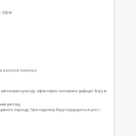
 200 ₴
а рахунок покупця
і квіткових культур, ефективно поповнює дефіцит бору в
ний вигляд.
йного періоду. При недоліку бору порушується ріст і