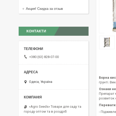
Акция! Скидка за отзыв
КОНТАКТИ
+380 (63) 828-07-00
Борна кис
Одеса, Україна
грунті. Ви
Ознаки не
Препарат м
розвиток 
Переваги
«Agro Seeds» Товари для саду та
городу оптом та в роздріб
- Підживл