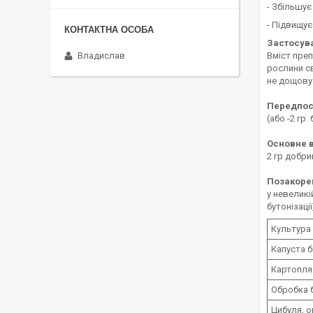
- Збільшує
- Підвищує
Застосув
Владислав
Вміст преп
рослини св
не дощову
Передпосі
(або -2 гр
Основне 
2 гр добр
Позакоре
у невеликі
бутонізаці
Культура
Капуста б
Картопля
Обробка 
Цибуля, о