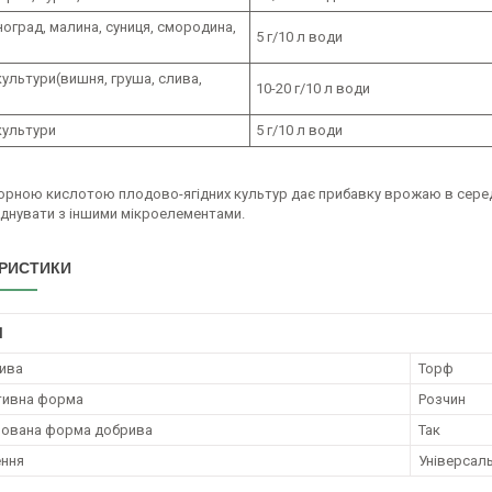
иноград, малина, суниця, смородина,
5 г/10 л води
ультури(вишня, груша, слива,
10-20 г/10 л води
культури
5 г/10 л води
орною кислотою плодово-ягідних культур дає прибавку врожаю в середнь
днувати з іншими мікроелементами.
РИСТИКИ
І
ива
Торф
тивна форма
Розчин
рована форма добрива
Так
ення
Універсал