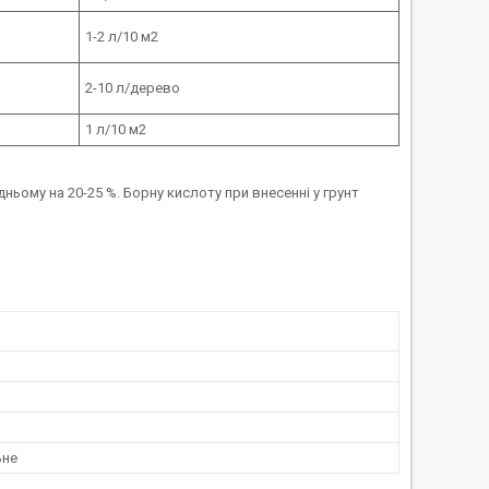
1-2 л/10 м2
2-10 л/дерево
1 л/10 м2
ому на 20-25 %. Борну кислоту при внесенні у грунт
ьне