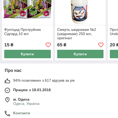
Фунгіцид Протруйник
Смерть шкідникам №2
Прот
Сідгард 10 мл
(шкідникам) 250 мл,
Unde
оригінал
15
65
20
₴
₴
Купити
Купити
Про нас
94% позитивних з 617 відгуків за рік
Працює з 18.01.2016
м. Одеса
Одеса, Україна
Контакти