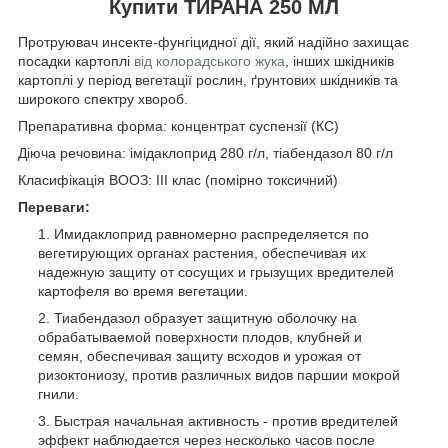
Купити ТИРАНА 250 МЛ
Протруювач инсекте-фунгіцидної дії, який надійно захищає
посадки картоплі
від колорадського жука
, інших шкідників
картоплі у період вегетації рослин, ґрунтових шкідників та
широкого спектру хвороб.
Препаративна форма: концентрат суспензії (КС)
Діюча речовина: імідаклоприд 280 г/л, тіабендазол 80 г/л
Класифікація ВООЗ: ІІІ клас (помірно токсичний)
Переваги:
Имидаклоприд равномерно распределяется по
вегетирующих органах растения, обеспечивая их
надежную защиту от сосущих и грызущих вредителей
картофеля во время вегетации.
Тиабендазол образует защитную оболочку на
обрабатываемой поверхности плодов, клубней и
семян, обеспечивая защиту всходов и урожая от
ризоктониозу, против различных видов паршии мокрой
гнили.
Быстрая начальная активность - против вредителей
эффект наблюдается через несколько часов после