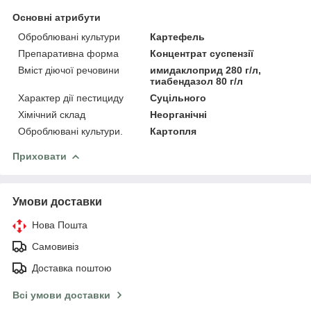
Основні атрибути
Оброблювані культури
Картефель
Препаративна форма
Концентрат суспензії
Вміст діючої речовини
имидаклоприд 280 г/л,
тиабендазол 80 г/л
Характер дії пестициду
Суцільного
Хімічний склад
Неорганічні
Оброблювані культури.
Картопля
Приховати
Умови доставки
Нова Пошта
Самовивіз
Доставка поштою
Всі умови доставки