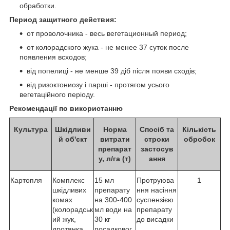
обработки.
Период защитного действия:
от проволочника - весь вегетационный период;
от колорадского жука - не менее 37 суток после
появления всходов;
від попелиці - не менше 39 діб після появи сходів;
від ризоктониозу і парші - протягом усього
вегетаційного періоду.
Рекомендації по використанню
Культура
Шкідливи
Норма
Спосіб та
Кількість
й об'єкт
витрати
строки
обробок
препарат
застосув
у, л/га (т)
ання
Картопля
Комплекс
15 мл
Протруюва
1
шкідливих
препарату
ння насіння
комах
на 300-400
суспензією
(колорадськ
мл води на
препарату
ий жук,
30 кг
до висадки
дротянка,
посадковог