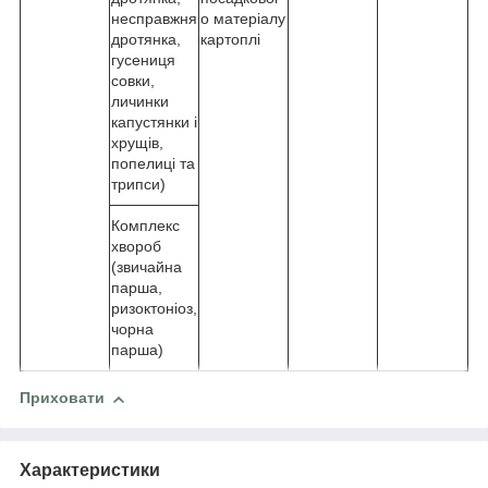
несправжня
о матеріалу
дротянка,
картоплі
гусениця
совки,
личинки
капустянки і
хрущів,
попелиці та
трипси)
Комплекс
хвороб
(звичайна
парша,
ризоктоніоз,
чорна
парша)
Приховати
Характеристики