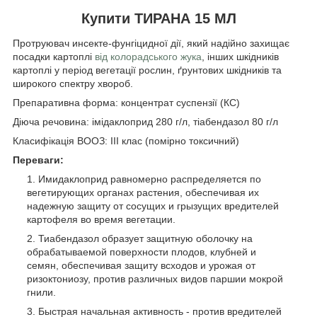
Купити ТИРАНА 15 МЛ
Протруювач инсекте-фунгіцидної дії, який надійно захищає
посадки картоплі
від колорадського жука
, інших шкідників
картоплі у період вегетації рослин, ґрунтових шкідників та
широкого спектру хвороб.
Препаративна форма: концентрат суспензії (КС)
Діюча речовина: імідаклоприд 280 г/л, тіабендазол 80 г/л
Класифікація ВООЗ: ІІІ клас (помірно токсичний)
Переваги:
Имидаклоприд равномерно распределяется по
вегетирующих органах растения, обеспечивая их
надежную защиту от сосущих и грызущих вредителей
картофеля во время вегетации.
Тиабендазол образует защитную оболочку на
обрабатываемой поверхности плодов, клубней и
семян, обеспечивая защиту всходов и урожая от
ризоктониозу, против различных видов паршии мокрой
гнили.
Быстрая начальная активность - против вредителей