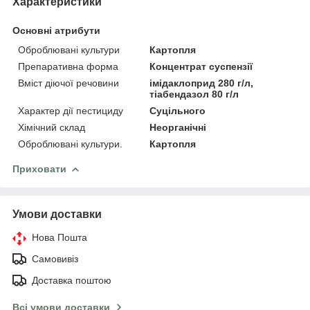
Характеристики
Основні атрибути
Оброблювані культури
Картопля
Препаративна форма
Концентрат суспензії
Вміст діючої речовини
імідаклоприд 280 г/л,
тіабендазол 80 г/л
Характер дії пестициду
Суцільного
Хімічний склад
Неорганічні
Оброблювані культури.
Картопля
Приховати
Умови доставки
Нова Пошта
Самовивіз
Доставка поштою
Всі умови доставки