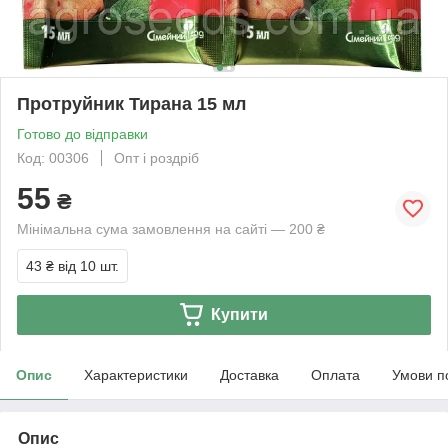
Протруйник Тирана 15 мл
Готово до відправки
Код: 00306
Опт і роздріб
55
₴
Мінімальна сума замовлення на сайті — 200 ₴
43 ₴
від 10 шт.
Купити
Опис
Характеристики
Доставка
Оплата
Умови п
Опис