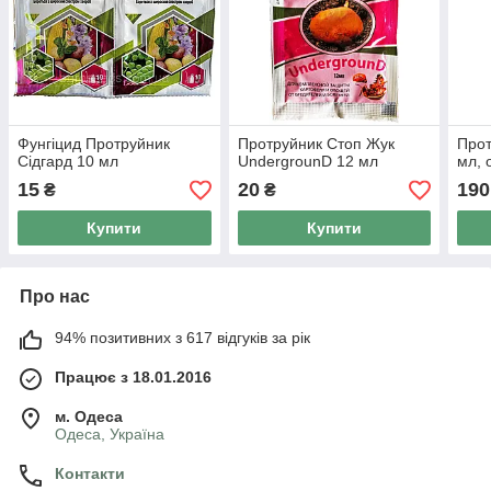
Фунгіцид Протруйник
Протруйник Стоп Жук
Прот
Сідгард 10 мл
UndergrounD 12 мл
мл, 
15
20
190
₴
₴
Купити
Купити
Про нас
94% позитивних з 617 відгуків за рік
Працює з 18.01.2016
м. Одеса
Одеса, Україна
Контакти