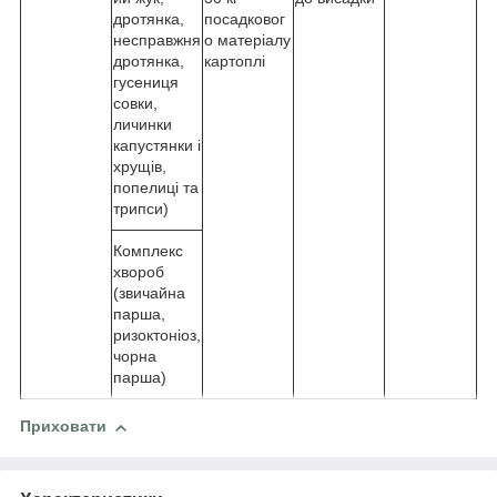
дротянка,
посадковог
несправжня
о матеріалу
дротянка,
картоплі
гусениця
совки,
личинки
капустянки і
хрущів,
попелиці та
трипси)
Комплекс
хвороб
(звичайна
парша,
ризоктоніоз,
чорна
парша)
Приховати