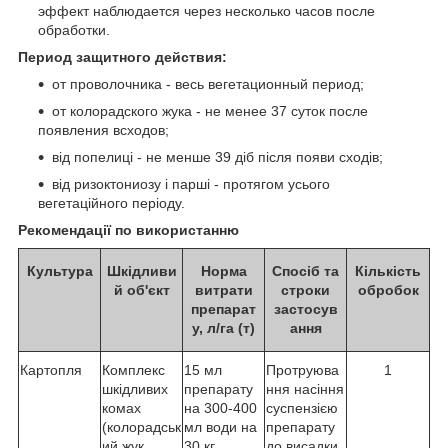
эффект наблюдается через несколько часов после
обработки.
Период защитного действия:
от проволочника - весь вегетационный период;
от колорадского жука - не менее 37 суток после
появления всходов;
від попелиці - не менше 39 діб після появи сходів;
від ризоктониозу і парші - протягом усього
вегетаційного періоду.
Рекомендації по використанню
Культура
Шкідливи
Норма
Спосіб та
Кількість
й об'єкт
витрати
строки
обробок
препарат
застосув
у, л/га (т)
ання
Картопля
Комплекс
15 мл
Протруюва
1
шкідливих
препарату
ння насіння
комах
на 300-400
суспензією
(колорадськ
мл води на
препарату
ий жук,
30 кг
до висадки