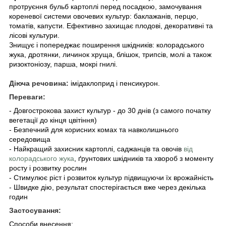
протруєння бульб картоплі перед посадкою, замочування
кореневої системи овочевих культур: баклажанів, перцю,
томатів, капусти. Ефективно захищає плодові, декоративні та
лісові культури.
Знищує і попереджає поширення шкідників: колорадського
жука, дротянки, личинок хруща, блішок, трипсів, молі а також
ризоктоніозу, парша, мокрі гнилі.
Діюча речовина:
імідаклоприд і пенсикурон.
Переваги:
- Довгострокова захист культур - до 30 днів (з самого початку
вегетації до кінця цвітіння)
- Безпечний для корисних комах та навколишнього
середовища
- Найкращий захисник картоплі, саджанців та овочів
від
колорадського жука
, ґрунтових шкідників та хвороб з моменту
росту і розвитку рослин
- Стимулює ріст і розвиток культур підвищуючи їх врожайність
- Швидке дію, результат спостерігається вже через декілька
годин
Застосування:
Способи внесення: