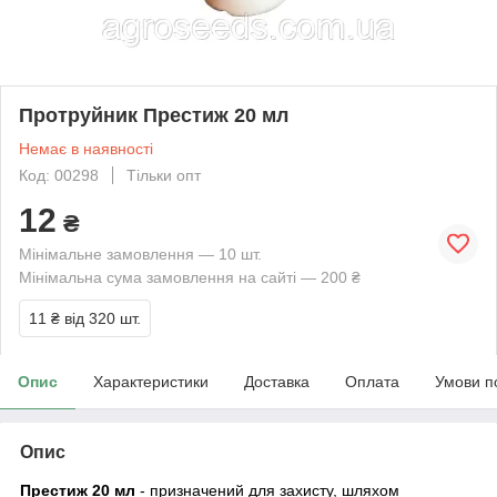
Протруйник Престиж 20 мл
Немає в наявності
Код: 00298
Тільки опт
12
₴
Мінімальне замовлення — 10 шт.
Мінімальна сума замовлення на сайті — 200 ₴
11 ₴
від 320 шт.
Опис
Характеристики
Доставка
Оплата
Умови п
Опис
Престиж 20 мл
- призначений для захисту, шляхом