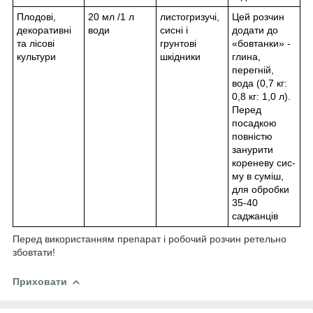
Плодові,
20 мл /1 л
листогризучі,
Цей розчин
декоративні
води
сисні і
додати до
та лісові
грунтові
«бовтанки» -
культури
шкідники
глина,
перегній,
вода (0,7 кг:
0,8 кг: 1,0 л).
Перед
посадкою
повністю
занурити
кореневу сис-
му в суміш,
для обробки
35-40
саджанців
Перед використанням препарат і робочий розчин ретельно
збовтати!
Приховати