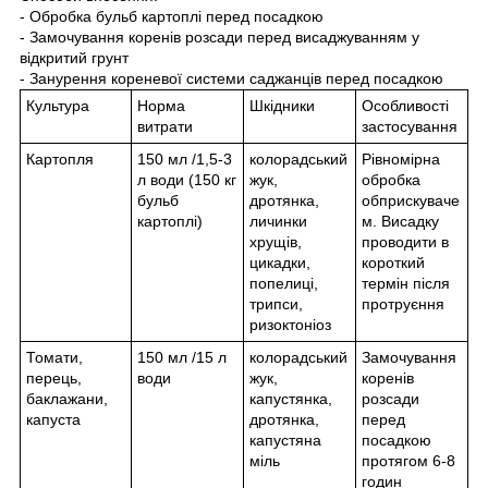
- Обробка бульб картоплі перед посадкою
- Замочування коренів розсади перед висаджуванням у
відкритий грунт
- Занурення кореневої системи саджанців перед посадкою
Культура
Норма
Шкідники
Особливості
витрати
застосування
Картопля
150 мл /1,5-3
колорадський
Рівномірна
л води (150 кг
жук,
обробка
бульб
дротянка,
обприскуваче
картоплі)
личинки
м. Висадку
хрущів,
проводити в
цикадки,
короткий
попелиці,
термін після
трипси,
протруєння
ризоктоніоз
Томати,
150 мл /15 л
колорадський
Замочування
перець,
води
жук,
коренів
баклажани,
капустянка,
розсади
капуста
дротянка,
перед
капустяна
посадкою
міль
протягом 6-8
годин