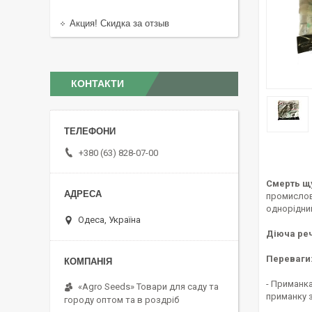
Акция! Скидка за отзыв
КОНТАКТИ
+380 (63) 828-07-00
Смерть щу
промислови
однорідни
Одеса, Україна
Діюча ре
Переваги
- Приманка
«Agro Seeds» Товари для саду та
приманку з
городу оптом та в роздріб