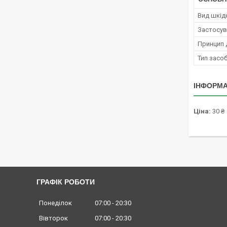
Вид шкід
Застосув
Принцип д
Тип засо
ІНФОРМА
Ціна:
30 ₴
ГРАФІК РОБОТИ
Понеділок
07:00
20:30
Вівторок
07:00
20:30