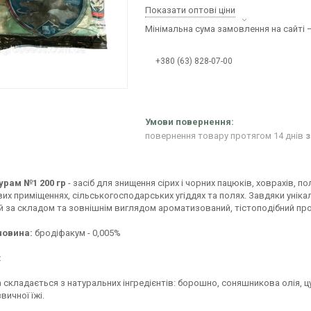
Показати оптові ціни
Мінімальна сума замовлення на сайті —
+380 (63) 828-07-00
повернення товару протягом 14 днів
з
рам №1 200 гр
- засіб для знищення сірих і чорних пацюків, ховрахів, 
х приміщеннях, сільськогосподарських угіддях та полях. Завдяки унікал
й за складом та зовнішнім виглядом ароматизований, тістоподібний про
човина:
бродіфакум - 0,005%
:
 складається з натуральних інгредієнтів: борошно, соняшникова олія, ц
вичної їжі.