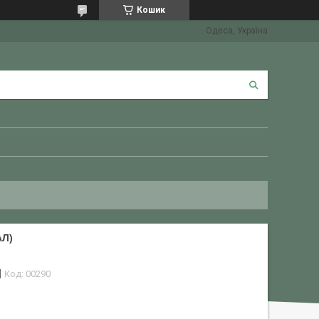
Кошик
Одеса, Україна
АЛ)
Код:
00290