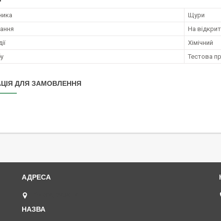
ника
Щури
ання
На відкрит
ії
Хімічний
бу
Тестова п
ЦІЯ ДЛЯ ЗАМОВЛЕННЯ
Одеса, Україна