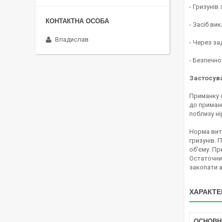
- Гризунів
- Засіб ви
Владислав
- Через за
- Безпечно
Застосув
Приманку с
до приманк
поблизу ні
Норма витр
гризунів. 
об'єму. Пр
Остаточний
закопати а
ХАРАКТЕ
ОСНОВН