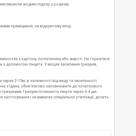
 викликаючи жодних підозр у родичів.
межами приміщення, на відкритому місці.
ємностях з картону, поліетилену або жерсті. Не торкатися
 з допомогою пінцета. У місцях заселення гризунів,
 через 2-15м, в залежності від виду та чисельності
вона з'їдена, обов'язково заповнювати до початкового
ризунами. Гризуни починають гинути через 3-4 дні.
 застосування і не вимагає спеціальної утилізації, досить