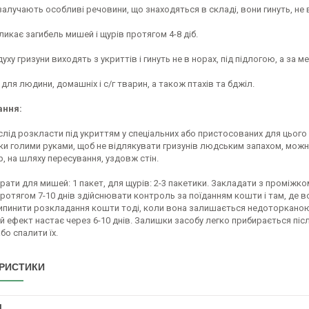
 залучають особливі речовини, що знаходяться в складі, вони гинуть, не
кликає загибель мишей і щурів протягом 4-8 діб.
духу гризуни виходять з укриттів і гинуть не в норах, під підлогою, а за 
 для людини, домашніх і с/г тварин, а також птахів та бджіл.
ання:
лід розкласти під укриттям у спеціальних або пристосованих для цього 
и голими руками, щоб не відлякувати гризунів людським запахом, можна
р, на шляху пересування, уздовж стін.
ати для мишей: 1 пакет, для щурів: 2-3 пакетики. Закладати з проміжком
Протягом 7-10 днів здійснювати контроль за поїданням кошти і там, де 
ипинити розкладання кошти тоді, коли вона залишається недоторканою г
 ефект настає через 6-10 днів. Залишки засобу легко прибирається після
бо спалити їх.
РИСТИКИ
І