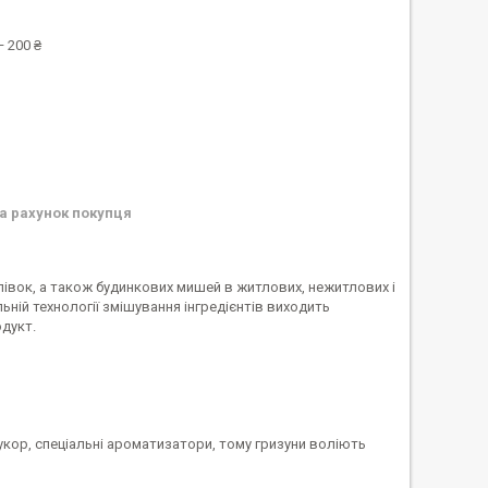
 200 ₴
а рахунок покупця
полівок, а також будинкових мишей в житлових, нежитлових і
ьній технології змішування інгредієнтів виходить
дукт.
укор, спеціальні ароматизатори, тому гризуни воліють