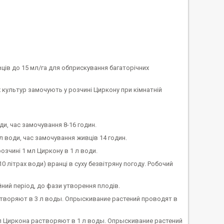
вців до 15 мл/га для обприскування багаторічних
культур замочують у розчині Циркону при кімнатній
води, час замочування 8-16 годин.
1 л води, час замочування живців 14 годин.
озчині 1 мл Циркону в 1 л води.
літрах води) вранці в суху безвітряну погоду. Робочий
ний період, до фази утворення плодів.
астворяют в 3 л воды. Опрыскивание растений проводят в
л Циркона растворяют в 1 л воды. Опрыскивание растений