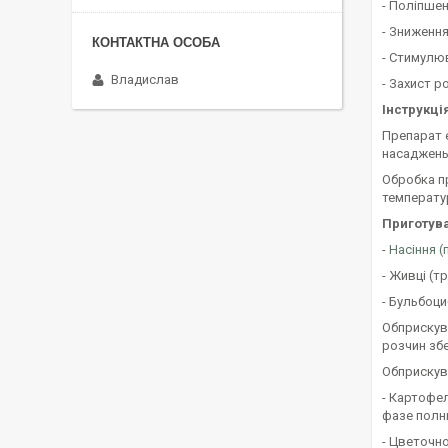
- Поліпшен
- Зниженн
- Стимулюв
Владислав
- Захист р
Інструкці
Препарат е
насаджень
Обробка п
температур
Приготува
-
Насіння 
- Живці (т
- Бульбоци
Обприскува
розчин збе
Обприскува
- Картофе
фазе полн
- Цветочн