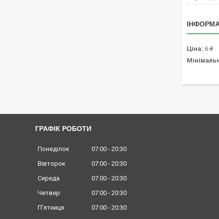
ІНФОРМА
Ціна:
6 ₴
Мінімаль
ГРАФІК РОБОТИ
Понеділок
07:00
20:30
Вівторок
07:00
20:30
Середа
07:00
20:30
Четвер
07:00
20:30
Пʼятниця
07:00
20:30