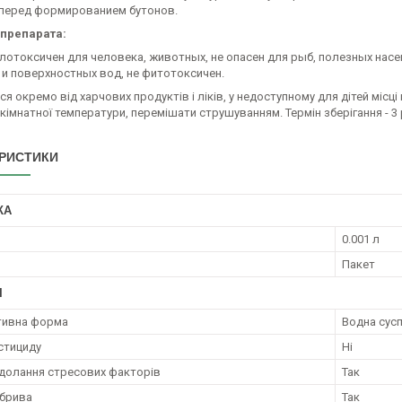
перед формированием бутонов.
 препарата:
отоксичен для человека, животных, не опасен для рыб, полезных насек
 и поверхностных вод, не фитотоксичен.
ся окремо від харчових продуктів і ліків, у недоступному для дітей місц
 кімнатної температури, перемішати струшуванням. Термін зберігання - 3 
РИСТИКИ
КА
0.001 л
Пакет
І
тивна форма
Водна сусп
стициду
Ні
долання стресових факторів
Так
брива
Так