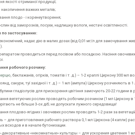
ня якості отриманої продукції;
я накопичення важких металів;
ання плодо - і коренеутворення;
ослин від заморозків, посухи, надлишку вологи, нестачі освітленості.
я по застосуванню:
кономічний, надає дію в малих дозах (від 0,01 мг/л для замочування жи
).
репаратом проводиться перед посівом або посадкою. Насіння овочевих 
і.
ння робочого розчину:
(перцю
, баклажанів, огірків, томатів і т. д.) – 1-2 краплі Циркону 300 мл 
роянд, сакури, туї західної і т. д.) – 1 мл (ампула) Циркону розчиняють в 
булини гладіолусів для прискорення цвітіння замочують 20-22 години в р
ння вегетуючих рослин проводять робочим розчином (1 мл Циркону в 10 
рігають не більше 3-ох діб; не допускати лужного середовища!
ння плодово-ягідних і овочевих рослин проводять 1-2 рази за вегетацій
ль – для приготовления рабочего раствора 0,1 мл Циркона (4 капли) р
ых всходов и в начале бутонизации.
о-декоративные «некомнатные» культуры – для ускорения цветения 1 м