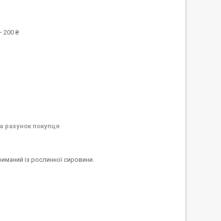
 200 ₴
а рахунок покупця
риманий із рослинної сировини.