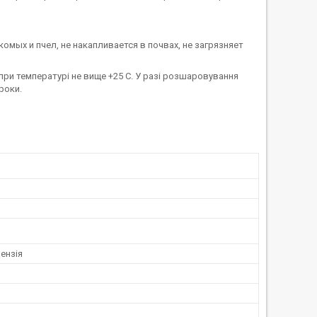
омых и пчел, не накапливается в почвах, не загрязняет
і при температурі не вище +25 С. У разі розшаровування
роки.
ензія