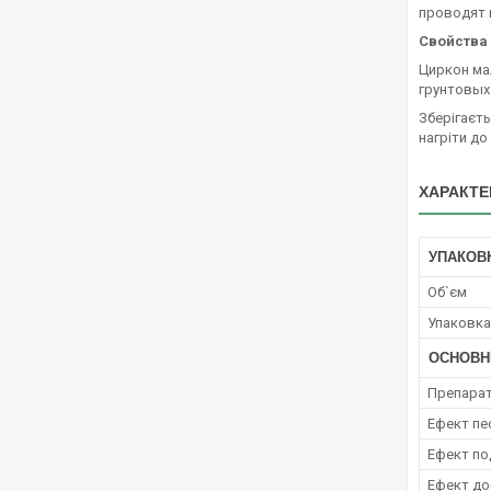
проводят 
Свойства
Циркон мал
грунтовых
Зберігаєть
нагріти до
ХАРАКТЕ
УПАКОВ
Об`єм
Упаковка
ОСНОВН
Препара
Ефект пе
Ефект по
Ефект до