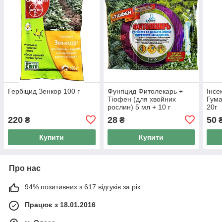
Гербіцид Зенкор 100 г
Фунгіцид Фитолекарь +
Інсе
Тіофен (для хвойних
Гума
рослин) 5 мл + 10 г
20г
220
28
50
₴
₴
Купити
Купити
Про нас
94% позитивних з 617 відгуків за рік
Працює з 18.01.2016