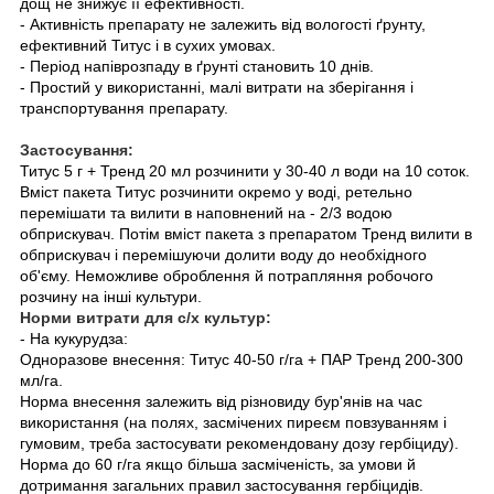
дощ не знижує її ефективності.
- Активність препарату не залежить від вологості ґрунту,
ефективний Титус і в сухих умовах.
- Період напіврозпаду в ґрунті становить 10 днів.
- Простий у використанні, малі витрати на зберігання і
транспортування препарату.
Застосування:
Титус 5 г + Тренд 20 мл розчинити у 30-40 л води на 10 соток.
Вміст пакета Титус розчинити окремо у воді, ретельно
перемішати та вилити в наповнений на - 2/3 водою
обприскувач. Потім вміст пакета з препаратом Тренд вилити в
обприскувач і перемішуючи долити воду до необхідного
об'єму. Неможливе оброблення й потрапляння робочого
розчину на інші культури.
Норми витрати для с/х культур:
- На кукурудза:
Одноразове внесення: Титус 40-50 г/га + ПАР Тренд 200-300
мл/га.
Норма внесення залежить від різновиду бур'янів на час
використання (на полях, засмічених пиреєм повзуванням і
гумовим, треба застосувати рекомендовану дозу гербіциду).
Норма до 60 г/га якщо більша засміченість, за умови й
дотримання загальних правил застосування гербіцидів.