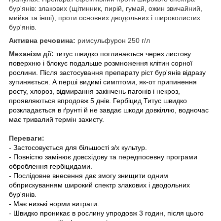
бур'янів: злакових (щітинник, пирій, гумай, ожин звичайний,
мийка та інші), проти основних дводольних і широколистих
бур'янів.
Активна речовина:
римсульфурон 250 г/л
Механізм дії:
титус швидко поглинається через листову
поверхню і блокує подальше розмноження клітин сорної
рослини. Після застосування препарату ріст бур'янів відразу
зупиняється. А перші видимі симптоми, як-от припинення
росту, хлороз, відмирання закінчень пагонів і некроз,
проявляються впродовж 5 днів. Гербіцид Титус швидко
розкладається в ґрунті й не завдає шкоди довкіллю, водночас
має тривалий термін захисту.
Переваги:
- Застосовується для більшості з/х культур.
- Повністю замінює довсхідову та передпосевну програми
оброблення гербіцидами.
- Послідовне внесення дає змогу знищити одним
обприскуванням широкий спектр злакових і дводольних
бур'янів.
- Має низькі норми витрати.
- Швидко проникає в рослину упродовж 3 годин, після цього