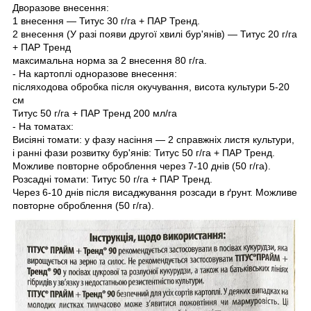
Дворазове внесення:
1 внесення — Титус 30 г/га + ПАР Тренд.
2 внесення (У разі появи другої хвилі бур'янів) — Титус 20 г/га
+ ПАР Тренд
максимальна норма за 2 внесення 80 г/га.
- На картоплі одноразове внесення:
післяходова обробка після окучування, висота культури 5-20
см
Титус 50 г/га + ПАР Тренд 200 мл/га
- На томатах:
Висіяні томати: у фазу насіння — 2 справжніх листя культури,
і ранні фази розвитку бур'янів: Титус 50 г/га + ПАР Тренд.
Можливе повторне оброблення через 7-10 днів (50 г/га).
Розсадні томати: Титус 50 г/га + ПАР Тренд.
Через 6-10 днів після висаджування розсади в ґрунт. Можливе
повторне оброблення (50 г/га).