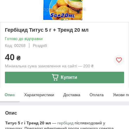
Гербіцид Титус 5 г + Тренд 20 мл
Готово до відправки
Код: 00268
Роздріб
40
₴
Мінімальна сума замовлення на сайті — 200 ₴
Купити
Опис
Характеристики
Доставка
Оплата
Умови п
Опис
Титус 5 г і Тренд 20 мл
—
гербіцид
післявходовий у
гранулах. Препарат ефективний проти широкого спектра