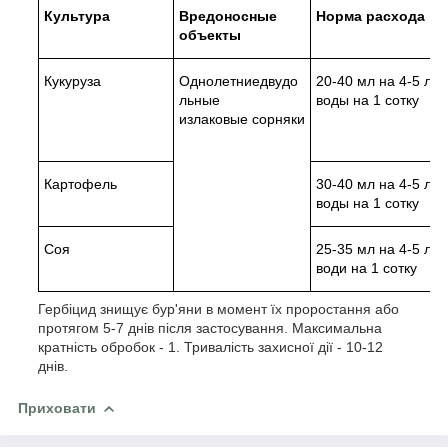
Культура
Вредоносные
Норма расхода
объекты
Кукуруза
Однолетниедвудо
20-40 мл на 4-5 л
льные
воды на 1 сотку
излаковые сорняки
Картофель
30-40 мл на 4-5 л
воды на 1 сотку
Соя
25-35 мл на 4-5 л
води на 1 сотку
Гербіцид знищує бур'яни в момент їх проростання або
протягом 5-7 днів після застосування. Максимальна
кратність обробок - 1. Тривалість захисної дії - 10-12
днів.
Приховати