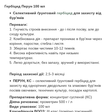
Гербіцид Перун 100 мл
Селективний
ґрунтовий
гербіцид
для захисту від
бур'янів
Переваги:
1. Гнучкість строків внесення - до і після посіву, але до
сходу культури.
2. Комбінована дія - препарат проникає в бур'яни через
коріння, паростки, стебла і листя.
3. Зберігає посіви чистими 10-12 тижнів.
4. Висока ефективність навіть при низьких
температурах.
5. Легко дозується, без запаху, зручний у використанні.
Період захисної
дії
:
2,5-3 місяці
ПЕРУН, КС
– селективний ґрунтовий гербіцид для
захисту від однорічних дводольних та злакових бур'янів
посівів овочевих, технічних культур, посадок картоплі.
Препаративна форма:
концентрат суспензії (КС)
Діюча речовина:
прометрин 500 г / л
Види упаковки:
100 мл
Класифікація ВООЗ:
ІІІ клас (помірно токсичний)