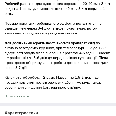
Рабочий раствор: для однолетних сорняков - 20-40 мл / 3-4 л
воды на 1 сотку, для многолетних - 40 мл / 3-4 л воды на 1
сотку.
Первые признаки гербицидного эффекта появляются не
раньше, чем через 3-4 дня, в виде пожелтения, потом
начинается побурение и увядание листвы.
Для досягнення ефективності вносити препарат слід по
активно вегетуючих бур'янах, при температурі + 12 до + 30 і
відсутності опадів після внесення протягом 4-5 годин. Вносять
не раніше ніж за 5-6 днів до передпосівної культивації. Після
проведення обприскування, роботи дозволяється проводити
через 3-7 діб.
Кількість обробок:
- 2 рази. Навесні за 1,5-2 тижні до
посадки картоплі, посівів овочевих або ін. культур, також
восени для знищення багаторічного бур'яну.
Приховати
Характеристики