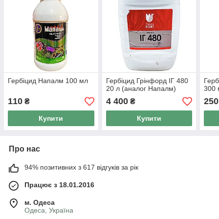
Гербіцид Напалм 100 мл
Гербіцид Грінфорд ІГ 480
Герб
20 л (аналог Напалм)
300 
110
4 400
250
₴
₴
Купити
Купити
Про нас
94% позитивних з 617 відгуків за рік
Працює з 18.01.2016
м. Одеса
Одеса, Україна