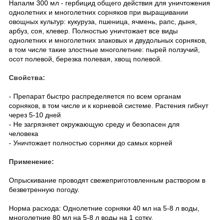
Напалм 300 мл - гербицид общего действия для уничтожения
однолетних и многолетних сорняков при выращивании
овощных культур: кукуруза, пшеница, ячмень, рапс, дыня,
арбуз, соя, клевер. Полностью уничтожает все виды
однолетних и многолетних злаковых и двудольных сорняков,
в том числе такие злостные многолетние: пырей ползучий,
осот полевой, березка полевая, хвощ полевой.
Свойства:
- Препарат быстро распределяется по всем органам
сорняков, в том числе и к корневой системе. Растения гибнут
через 5-10 дней
- Не загрязняет окружающую среду и безопасен для
человека
- Уничтожает полностью сорняки до самых корней
Применение:
Опрыскивание проводят свежеприготовленным раствором в
безветренную погоду.
Норма расхода: Однолетние сорняки 40 мл на 5-8 л воды,
многолетние 80 мл на 5-8 л воды на 1 сотку.