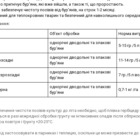
о пригнічує бур'яни, які вже зійшли, а також ті, що проростають.
 забезпечує чистоту посівів від бур'янів, на строк 1-2 місяці.
ичний для теплокровних тварин та безпечний для навколишнього середо
ання:
Об'єкт обробки
Норма вит
однорічні дводольні та злакові
5-15 гр /5 
бур'яни
однорічні дводольні та злакові
озсадні
11-14 гр /5
бур'яни
однорічні дводольні та злакові
езрозсадні
7 гр /5 л в
бур'яни
однорічні дводольні та злакові
ерна
0,7-1 кг /га
бур'яни
ечення чистоти посівів культур до літа необхідно, щоб плівка гербіциду
ься в разі міжрядної обробки грунту чи інтенсивних опадів після обпри
а повітря і ґрунту +20-25°С.
лід застосовувати в парниках і теплицях, оскільки це може призвести д