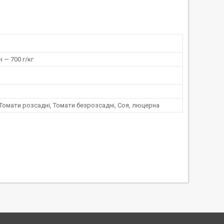
 — 700 г/кг
Томати розсадні, Томати безрозсадні, Соя, люцерна