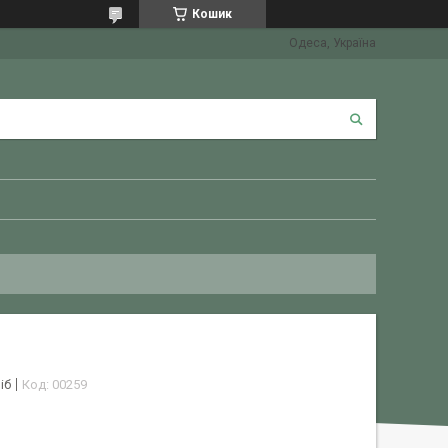
Кошик
Одеса, Україна
іб
Код:
00259