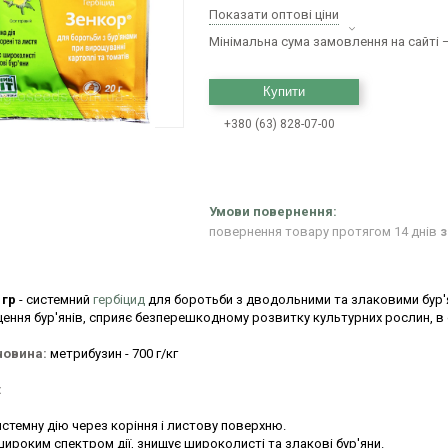
Показати оптові ціни
Мінімальна сума замовлення на сайті —
Купити
+380 (63) 828-07-00
повернення товару протягом 14 днів
з
 гр
- системний
гербіцид
для боротьби з дводольними та злаковими бур'я
ення бур'янів, сприяє безперешкодному розвитку культурних рослин, в 
човина:
метрибузин - 700 г/кг
:
истемну дію через коріння і листову поверхню.
широким спектром дії, знищує широколисті та злакові бур'яни.