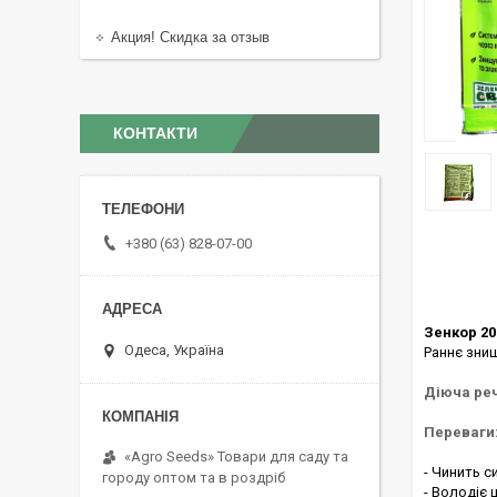
Акция! Скидка за отзыв
КОНТАКТИ
+380 (63) 828-07-00
Зенкор 20
Одеса, Україна
Раннє знищ
Діюча ре
Переваги
«Agro Seeds» Товари для саду та
- Чинить с
городу оптом та в роздріб
- Володіє 