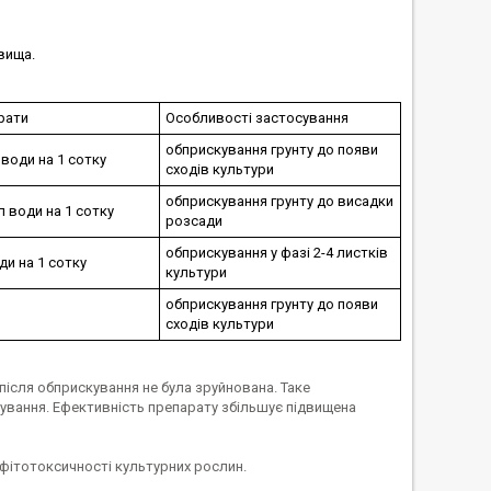
вища.
рати
Особливості застосування
обприскування грунту до появи
л води на 1 сотку
сходів культури
обприскування грунту до висадки
 л води на 1 сотку
розсади
обприскування у фазі 2-4 листків
оди на 1 сотку
культури
обприскування грунту до появи
сходів культури
 після обприскування не була зруйнована. Таке
скування. Ефективність препарату збільшує підвищена
о фітотоксичності культурних рослин.