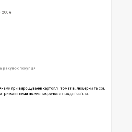
 200 ₴
а рахунок покупця
нами при вирощуванні картоплі, томатів, люцерни та сої.
отриманні ними поживних речовин, води і світла.