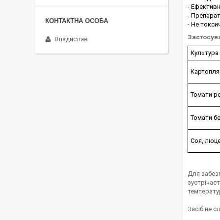
- Ефективн
- Препарат
- Не токс
Застосув
Владислав
Культура
Картопля
Томати р
Томати б
Соя, люц
Для забезп
зустрічаєт
температур
Засіб не с