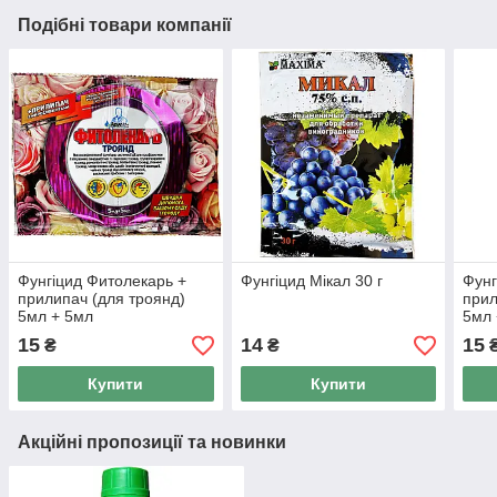
Подібні товари компанії
Фунгіцид Фитолекарь +
Фунгіцид Мікал 30 г
Фунг
прилипач (для троянд)
прил
5мл + 5мл
5мл 
15
14
15
₴
₴
Купити
Купити
Акційні пропозиції та новинки