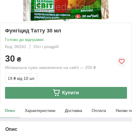
Фунгіцид Татту 30 мл
Готово до відправки
Код: 00241
Опт і роздріб
30
₴
Мінімальна сума замовлення на сайті — 200 ₴
19 ₴
від 10 шт.
Купити
Опис
Характеристики
Доставка
Оплата
Умови п
Опис