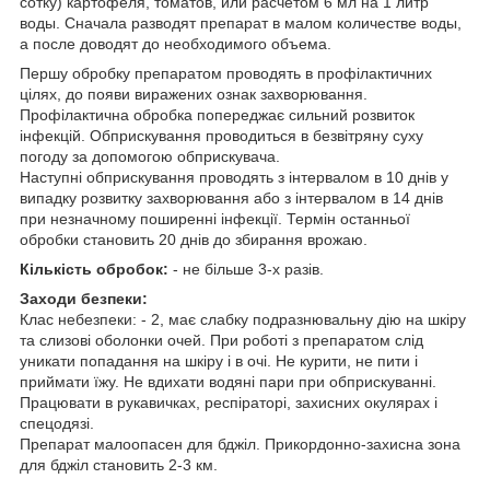
сотку) картофеля, томатов, или расчетом 6 мл на 1 литр
воды. Сначала разводят препарат в малом количестве воды,
а после доводят до необходимого объема.
Першу обробку препаратом проводять в профілактичних
цілях, до появи виражених ознак захворювання.
Профілактична обробка попереджає сильний розвиток
інфекцій. Обприскування проводиться в безвітряну суху
погоду за допомогою обприскувача.
Наступні обприскування проводять з інтервалом в 10 днів у
випадку розвитку захворювання або з інтервалом в 14 днів
при незначному поширенні інфекції. Термін останньої
обробки становить 20 днів до збирання врожаю.
Кількість обробок:
- не більше 3-х разів.
Заходи безпеки:
Клас небезпеки: - 2, має слабку подразнювальну дію на шкіру
та слизові оболонки очей. При роботі з препаратом слід
уникати попадання на шкіру і в очі. Не курити, не пити і
приймати їжу. Не вдихати водяні пари при обприскуванні.
Працювати в рукавичках, респіраторі, захисних окулярах і
спецодязі.
Препарат малоопасен для бджіл. Прикордонно-захисна зона
для бджіл становить 2-3 км.