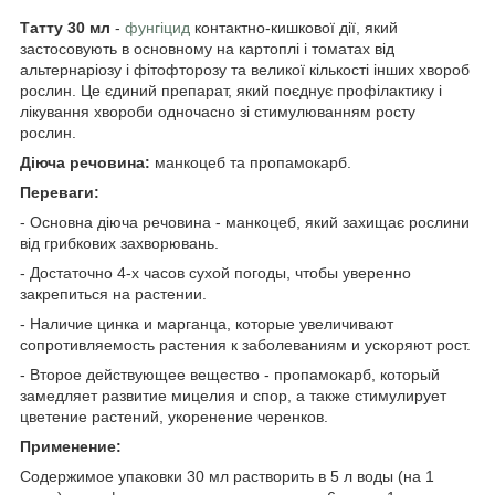
Татту 30 мл
-
фунгіцид
контактно-кишкової дії, який
застосовують в основному на картоплі і томатах від
альтернаріозу і фітофторозу та великої кількості інших хвороб
рослин. Це єдиний препарат, який поєднує профілактику і
лікування хвороби одночасно зі стимулюванням росту
рослин.
Діюча речовина:
манкоцеб та пропамокарб.
Переваги:
- Основна діюча речовина - манкоцеб, який захищає рослини
від грибкових захворювань.
- Достаточно 4-х часов сухой погоды, чтобы уверенно
закрепиться на растении.
- Наличие цинка и марганца, которые увеличивают
сопротивляемость растения к заболеваниям и ускоряют рост.
- Второе действующее вещество - пропамокарб, который
замедляет развитие мицелия и спор, а также стимулирует
цветение растений, укоренение черенков.
Применение:
Содержимое упаковки 30 мл растворить в 5 л воды (на 1