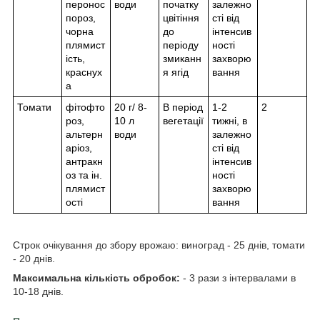
перонос
води
початку
залежно
пороз,
цвітіння
сті від
чорна
до
інтенсив
плямист
періоду
ності
ість,
змиканн
захворю
краснух
я ягід
вання
а
Томати
фітофто
20 г/ 8-
В період
1-2
2
роз,
10 л
вегетації
тижні, в
альтерн
води
залежно
аріоз,
сті від
антракн
інтенсив
оз та ін.
ності
плямист
захворю
ості
вання
Строк очікування до збору врожаю: виноград - 25 днів, томати
- 20 днів.
Максимальна кількість обробок:
- 3 рази з інтервалами в
10-18 днів.