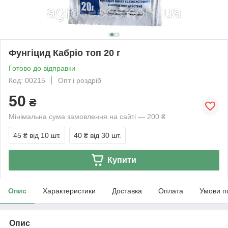
Фунгіцид Кабріо топ 20 г
Готово до відправки
Код: 00215
Опт і роздріб
50
₴
Мінімальна сума замовлення на сайті — 200 ₴
45 ₴
від 10 шт.
40 ₴
від 30 шт.
Купити
Опис
Характеристики
Доставка
Оплата
Умови п
Опис