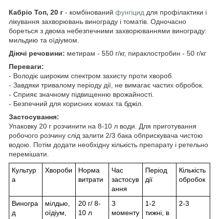
Кабріо Топ, 20 г
- комбінований
фунгіцид
для профілактики і
лікування захворювань винограду і томатів. Одночасно
бореться з двома небезпечними захворюваннями винограду:
мильдию та оїдіумом.
Діючі речовини:
метирам - 550 г/кг, пираклостробин - 50 г/кг
Переваги:
- Володіє широким спектром захисту проти хвороб.
- Завдяки тривалому періоду дії, не вимагає частих обробок.
- Сприяє значному підвищенню врожайності.
- Безпечний для корисних комах та бджіл.
Застосування:
Упаковку 20 г розчинити на 8-10 л води. Для приготування
робочого розчину слід залити 2/3 бака обприскувача чистою
водою. Потім додати необхідну кількість препарату і ретельно
перемішати.
Культур
Хвороби
Норма
Час
Період
Кількість
а
витрати
застосув
дії
обробок
ання
Виногра
мілдью,
20 г/ 8-
З
1-2
2-3
д
оїдіум,
10 л
моменту
тижні, в