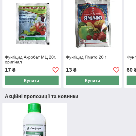
Фунгіцид Акробат МЦ 20г,
Фунгіцид Ямато 20 г
Фунг
оригінал
17
13
60
₴
₴
Купити
Купити
Акційні пропозиції та новинки