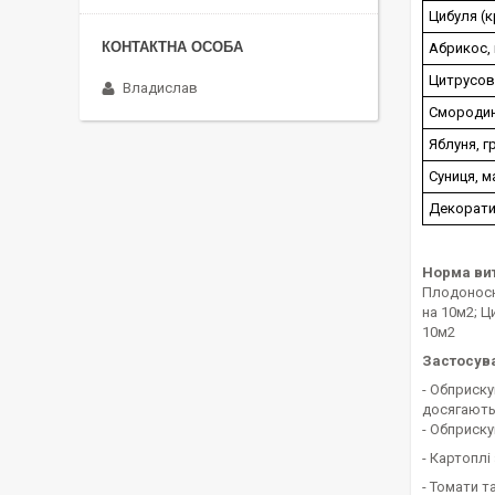
Цибуля (к
Абрикос, 
Цитрусов
Владислав
Смородин
Яблуня, г
Суниця, м
Декоратив
Норма ви
Плодоносні
на 10м2; Ци
10м2
Застосув
- Обприск
досягають 
- Обприск
- Картопл
- Томати т