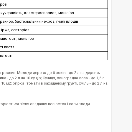
роз
 кучерявість, кластероспориоз, моніліоз
ракноз, бактеріальний некроз, гнилі плодів
 іржа, септоріоз
мистості, моніліоз
ті листя
истості
 рослин. Молоде дерево до 6 років - до 2 л на дерево;
на - до 2 л на 10 кущів; Суниця, виноградна лоза - до 1,5 л
 10 м2; огірки і томати в захищеному грунті, хміль - до 2 л на
вторюється після опадання пелюсток і коли плоди