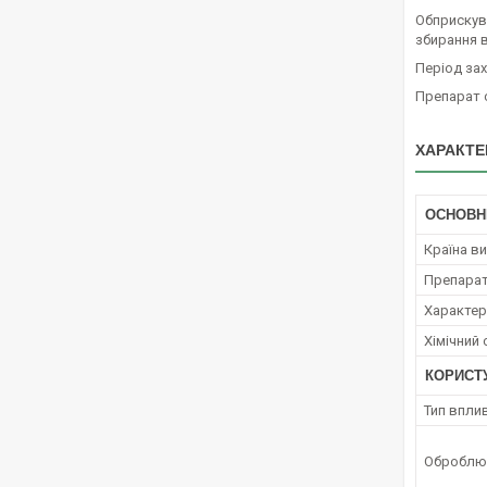
Обприскув
збирання 
Період захи
Препарат 
ХАРАКТЕ
ОСНОВН
Країна в
Препара
Характер 
Хімічний
КОРИСТ
Тип вплив
Оброблюв