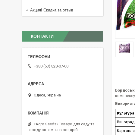
Акция! Скидка за отзыв
КОНТАКТИ
+380 (63) 828-07-00
Бордоська
Одеса, Україна
комплексу
Використ
Культура
Виноград
«Agro Seeds» Товари для саду та
городу оптом та в роздріб
Картопля