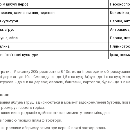
рім цибулі перо)
Пероноспо
персик, слива, вишня, черешня
Кокомікоз,
і культури
Парша, ант
а, аґрус
Антракноз,
руша, айва
Парша, пля
алина
Плямистос
ні квіткові культури
Іржа, плям
трати:
- Упаковку 200г розвести в 8-10л. води і проводити обприскування
 дерева - до 10 л; Смородина - до 1,5 л на кущ; Аґрус - до 1 л на кущ; Мали
трусові - до 5 л на дерево; овочеві, баштанні, картопля, буряк - до 1 л на
ання:
ування яблунь і груш здійснюється в момент відокремлення бутонів, по
розміру лісового горіха.
ування виноградників здійснюється з моменту появи мільдью.
і з появою перших плям фітофтори.
а ін. рослини обприскуються при першій появі захворювань.