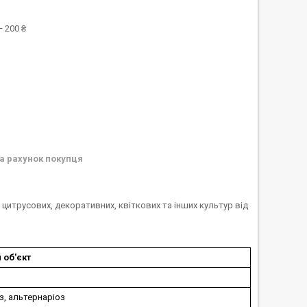
 200 ₴
а рахунок покупця
 цитрусових, декоративних, квіткових та інших культур від
 об'єкт
, альтернаріоз