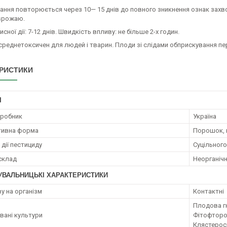
ання повторюється через 10— 15 днів до повного зникнення ознак захво
врожаю.
сної дії: 7-12 днів. Швидкість впливу: не більше 2-х годин.
среднетоксичен для людей і тварин. Плоди зі слідами обприскування пе
РИСТИКИ
І
иробник
Україна
тивна форма
Порошок, 
дії пестициду
Суцільного
 склад
Неорганічн
УВАЛЬНИЦЬКІ ХАРАКТЕРИСТИКИ
у на організм
Контактні
Плодова гн
ані культури
Фітофтороз
Клястерос