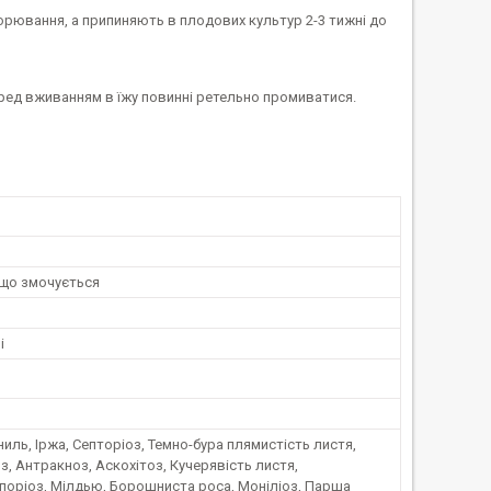
рювання, а припиняють в плодових культур 2-3 тижні до
ред вживанням в їжу повинні ретельно промиватися.
що змочується
і
иль, Іржа, Септоріоз, Темно-бура плямистість листя,
, Антракноз, Аскохітоз, Кучерявість листя,
поріоз, Мілдью, Борошниста роса, Моніліоз, Парша