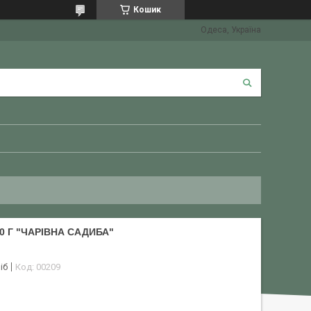
Кошик
Одеса, Україна
0 Г "ЧАРІВНА САДИБА"
іб
Код:
00209