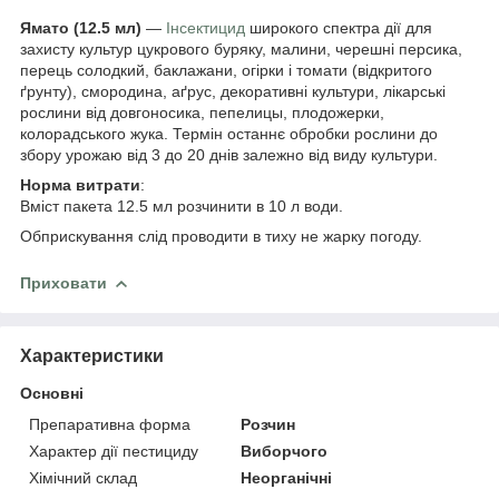
Ямато (12.5 мл)
―
Інсектицид
широкого спектра дії для
захисту культур цукрового буряку, малини, черешні персика,
перець солодкий, баклажани, огірки і томати (відкритого
ґрунту), смородина, аґрус, декоративні культури, лікарські
рослини від довгоносика, пепелицы, плодожерки,
колорадського жука. Термін останнє обробки рослини до
збору урожаю від 3 до 20 днів залежно від виду культури.
Норма витрати
:
Вміст пакета 12.5 мл розчинити в 10 л води.
Обприскування слід проводити в тиху не жарку погоду.
Приховати
Характеристики
Основні
Препаративна форма
Розчин
Характер дії пестициду
Виборчого
Хімічний склад
Неорганічні