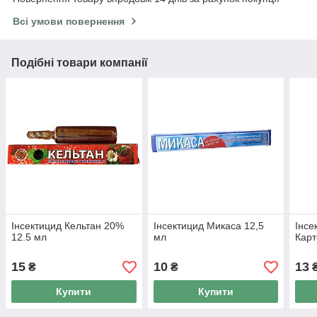
Всі умови повернення
Подібні товари компанії
Інсектицид Кельтан 20%
Інсектицид Микаса 12,5
Інсе
12.5 мл
мл
Карт
15
10
13
₴
₴
Купити
Купити