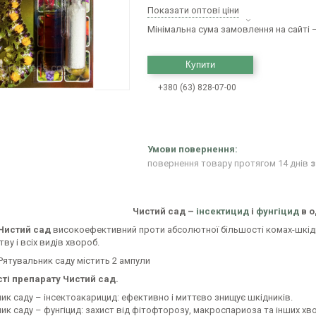
Показати оптові ціни
Мінімальна сума замовлення на сайті —
Купити
+380 (63) 828-07-00
повернення товару протягом 14 днів
з
Чистий сад –
інсектицид
і
фунгіцид
в о
Чистий сад
високоефективний проти абсолютної більшості комах-шкідн
ву і всіх видів хвороб.
Рятувальник саду містить 2 ампули
ті препарату Чистий сад.
ик саду – інсектоакарицид: ефективно і миттєво знищує шкідників.
ик саду – фунгіцид: захист від фітофторозу, макроспариоза та інших хв