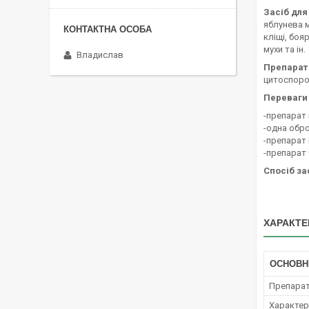
Засіб для
яблунева м
кліщі, боя
мухи та ін.
Владислав
Препарат 
цитоспороз
Переваги 
-препарат
-одна обро
-препарат 
-препарат 
Спосіб за
ХАРАКТЕ
ОСНОВН
Препара
Характер 