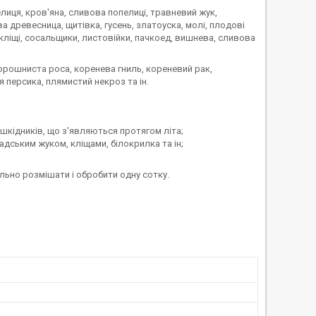
елиця, кров'яна, сливова попелиці, травневий жук,
а древесница, щитівка, гусень, златоуска, молі, плодові
кліщі, сосальщики, листовійки, пачкоед, вишнева, сливова
борошниста роса, коренева гниль, кореневий рак,
 персика, плямистий некроз та ін.
шкідників, що з'являються протягом літа;
дським жуком, кліщами, білокрилка та ін;
ельно розмішати і обробити одну сотку.