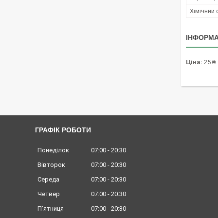
Хімічний
ІНФОРМА
Ціна:
25 ₴
ГРАФІК РОБОТИ
Понеділок
07:00
20:30
Вівторок
07:00
20:30
Середа
07:00
20:30
Четвер
07:00
20:30
Пʼятниця
07:00
20:30