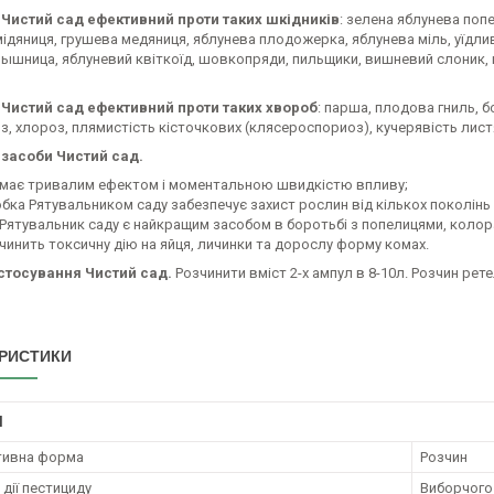
 Чистий сад ефективний проти таких шкідників
: зелена яблунева поп
ідяниця, грушева медяниця, яблунева плодожерка, яблунева міль, уїдлив
рышница, яблуневий квіткоїд, шовкопряди, пильщики, вишневий слоник, 
Чистий сад ефективний проти таких хвороб
: парша, плодова гниль, 
, хлороз, плямистість кісточкових (клясероспориоз), кучерявість листя
засоби Чистий сад.
 має тривалим ефектом і моментальною швидкістю впливу;
бка Рятувальником саду забезпечує захист рослин від кількох поколінь 
Рятувальник саду є найкращим засобом в боротьбі з попелицями, колора
чинить токсичну дію на яйця, личинки та дорослу форму комах.
стосування Чистий сад.
Розчинити вміст 2-х ампул в 8-10л. Розчин рет
РИСТИКИ
І
тивна форма
Розчин
дії пестициду
Виборчого