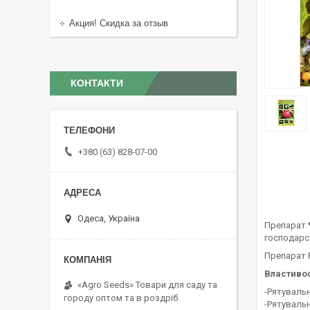
Акция! Скидка за отзыв
КОНТАКТИ
+380 (63) 828-07-00
Одеса, Україна
Препарат
господарст
Препарат 
Властивос
«Agro Seeds» Товари для саду та
-Рятувальн
городу оптом та в роздріб
-Рятувальн