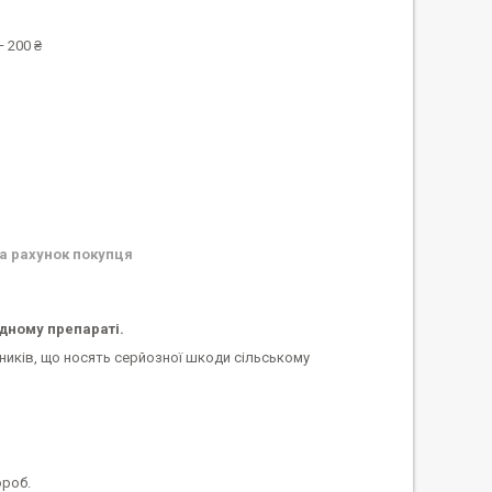
 200 ₴
а рахунок покупця
дному препараті.
иків, що носять серйозної шкоди сільському
ороб.