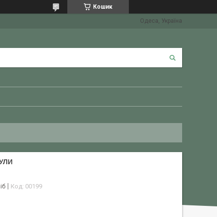
Кошик
Одеса, Україна
УЛИ
іб
Код:
00199