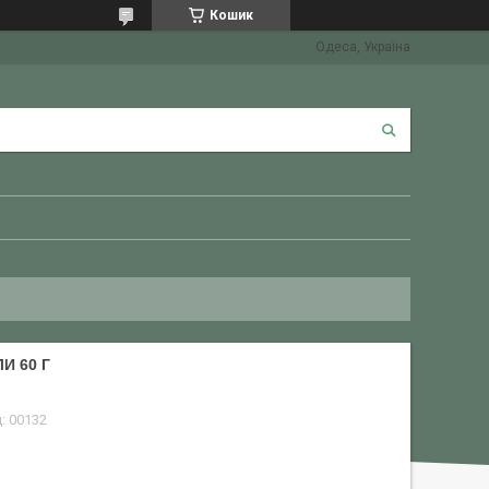
Кошик
Одеса, Україна
И 60 Г
д:
00132