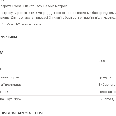
парата Гроза 1 пакет 15гр. на 5 кв.метров.
ше гранули розсипати в міжряддях, що створює захисний бар'єр від сли
площу. Дія препарату триває 2-3 тижні і зберігається навіть після частих
 обробок:
1-2 рази в сезон.
РИСТИКИ
КА
0.06 л
І
тивна форма
Гранули
дії пестициду
Виборчого
 склад
Неорганічн
ані культури.
Виноград
ЦІЯ ДЛЯ ЗАМОВЛЕННЯ