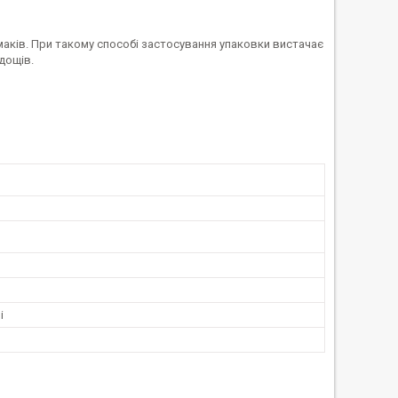
маків. При такому способі застосування упаковки вистачає
 дощів.
і