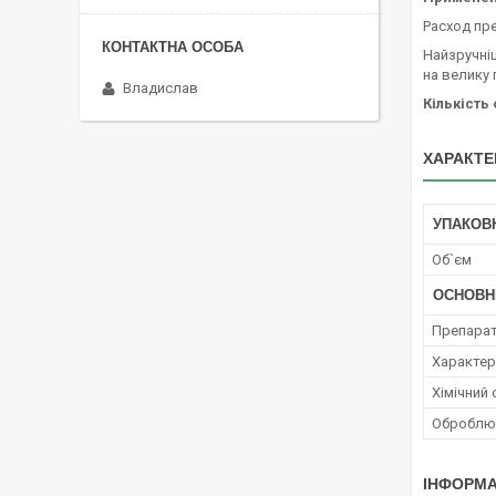
Расход пре
Найзручні
на велику 
Владислав
Кількість
ХАРАКТЕ
УПАКОВ
Об`єм
ОСНОВН
Препара
Характер 
Хімічний
Оброблюв
ІНФОРМА