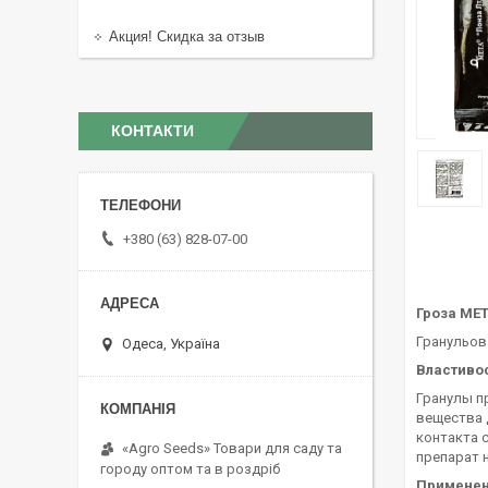
Акция! Скидка за отзыв
КОНТАКТИ
+380 (63) 828-07-00
Гроза МЕТ
Гранульова
Одеса, Україна
Властивос
Гранулы п
вещества 
контакта 
«Agro Seeds» Товари для саду та
препарат н
городу оптом та в роздріб
Применен