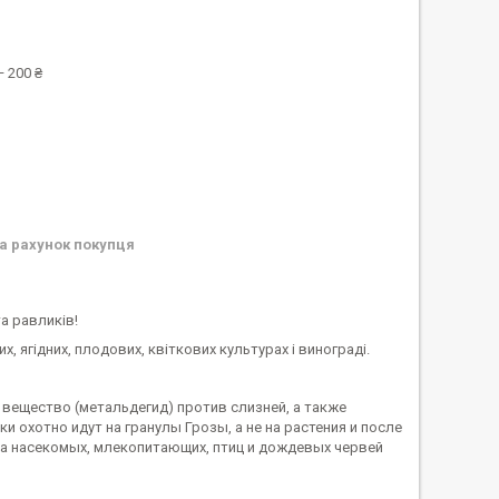
 200 ₴
а рахунок покупця
а равликів!
 ягідних, плодових, квіткових культурах і винограді.
 вещество (метальдегид) против слизней, а также
 охотно идут на гранулы Грозы, а не на растения и после
 на насекомых, млекопитающих, птиц и дождевых червей