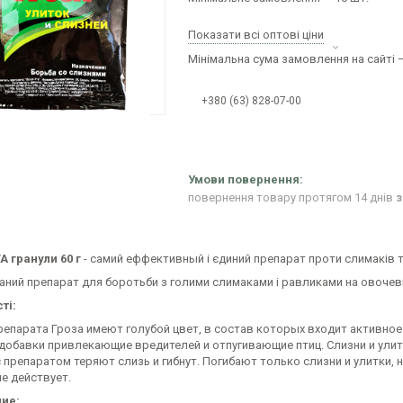
Показати всі оптові ціни
Мінімальна сума замовлення на сайті —
+380 (63) 828-07-00
повернення товару протягом 14 днів
з
А гранули 60 г
- самий еффективный і єдиний препарат проти слимаків т
ний препарат для боротьби з голими слимаками і равликами на овочевих,
ті:
репарата Гроза имеют голубой цвет, в состав которых входит активное
добавки привлекающие вредителей и отпугивающие птиц. Слизни и улитки
с препаратом теряют слизь и гибнут. Погибают только слизни и улитки,
е действует.
ие: