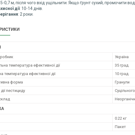
0,5-0,7 м, після чого вхід ущільнити. Якщо ґрунт сухий, промочити во
хисної дії
: 10-14 днів.
берігання
: 2 роки.
РИСТИКИ
І
иробник
Україна
ьна температура ефективної дії
35 град.
на температура ефективної дії
10 град.
тивна форма
Гранули
дії пестициду
Суцільного
 склад
Неорганічн
КА
0.22 кг
Пакет