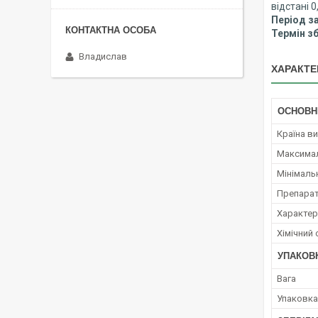
відстані 
Період за
Термін з
Владислав
ХАРАКТЕ
ОСНОВН
Країна в
Максимал
Мінімаль
Препара
Характер 
Хімічний
УПАКОВ
Вага
Упаковка