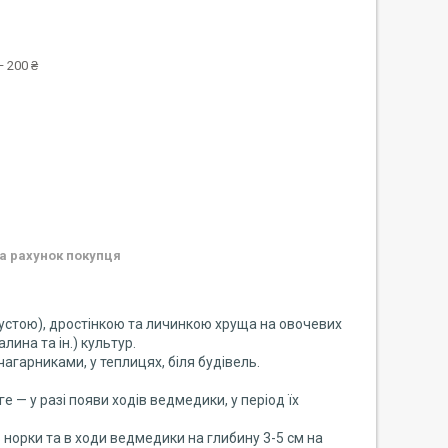
 200 ₴
а рахунок покупця
устою), дростінкою та личинкою хруща на овочевих
лина та ін.) культур.
гарниками, у теплицях, біля будівель.
е — у разі появи ходів ведмедики, у період їх
в норки та в ходи ведмедики на глибину 3-5 см на