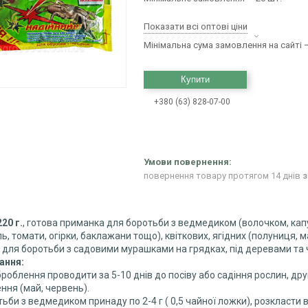
Показати всі оптові ціни
Мінімальна сума замовлення на сайті —
Купити
+380 (63) 828-07-00
повернення товару протягом 14 днів
з
20 г.
, готова приманка для боротьби з ведмедиком (волочком, кап
ь, томати, огірки, баклажани тощо), квіткових, ягідних (полуниця, ма
для боротьби з садовими мурашками на грядках, під деревами та ча
ання:
роблення проводити за 5-10 днів до посіву або садіння рослин, друг
ня (май, червень).
ьби з ведмедиком принаду по 2-4 г ( 0,5 чайної ложки), розкласти 