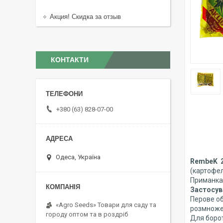
Акция! Скидка за отзыв
КОНТАКТИ
+380 (63) 828-07-00
Одеса, Україна
RembeK 2
(картофел
Приманка 
Застосув
Перове об
«Agro Seeds» Товари для саду та
розмножен
городу оптом та в роздріб
Для борот