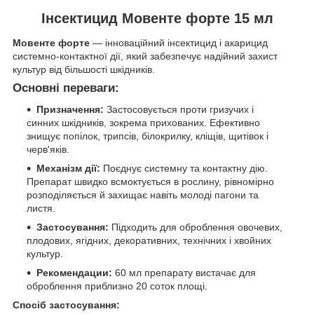
Інсектицид Мовенте форте 15 мл
Мовенте форте
— інноваційний інсектицид і акарицид
системно-контактної дії, який забезпечує надійний захист
культур від більшості шкідників.
Основні переваги:
Призначення:
Застосовується проти гризучих і
синних шкідників, зокрема прихованих. Ефективно
знищує попілок, трипсів, білокрилку, кліщів, щитівок і
черв'яків.
Механізм дії:
Поєднує системну та контактну дію.
Препарат швидко всмоктується в рослину, рівномірно
розподіляється й захищає навіть молоді пагони та
листя.
Застосування:
Підходить для оброблення овочевих,
плодових, ягідних, декоративних, технічних і хвойних
культур.
Рекомендации:
60 мл препарату вистачає для
оброблення приблизно 20 соток площі.
Спосіб застосування: