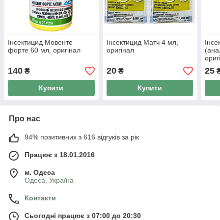
Інсектицид Мовенте
Інсектицид Матч 4 мл,
Інсе
форте 60 мл, оригінал
оригінал
(ана
ориг
140
20
25
₴
₴
Купити
Купити
Про нас
94% позитивних з 616 відгуків за рік
Працює з 18.01.2016
м. Одеса
Одеса, Україна
Контакти
Сьогодні працює з 07:00 до 20:30