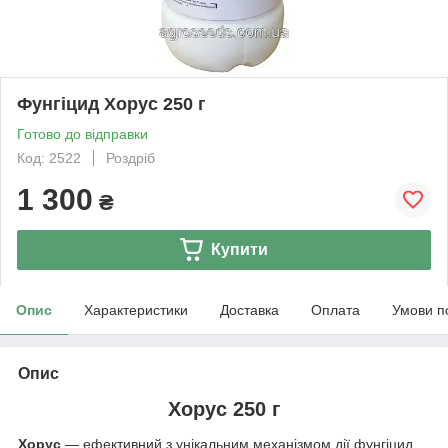
Фунгіцид Хорус 250 г
Готово до відправки
Код: 2522
Роздріб
1 300
₴
Купити
Опис
Характеристики
Доставка
Оплата
Умови п
Опис
Хорус 250 г
Хорус
— ефективний з унікальним механізмом дії фунгіцид