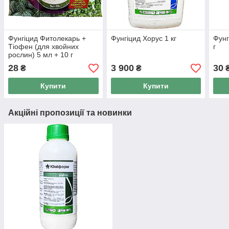
Фунгіцид Фитолекарь +
Фунгіцид Хорус 1 кг
Фунг
Тіофен (для хвойних
г
рослин) 5 мл + 10 г
28
3 900
30
₴
₴
Купити
Купити
Акційні пропозиції та новинки