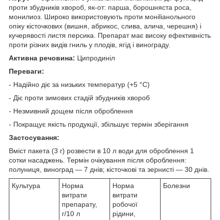
проти збудників хвороб, як-от: парша, борошняста роса,
монилиоз. Широко використовують проти монilіанольного
опіку кісточкових (вишня, абрикос, слива, алича, черешня) і
кучерявості листя персика. Препарат має високу ефективність
проти різних видів гниль у плодів, ягід і винограду.
Активна речовина:
Ципродиніл
Переваги:
- Надійно діє за низьких температур (+5 °C)
- Діє проти зимових стадій збудників хвороб
- Незмивний дощем після оброблення
- Покращує якість продукції, збільшує термін зберігання
Застосування:
Вміст пакета (3 г) розвести в 10 л води для оброблення 1
сотки насаджень. Термін очікування після оброблення:
полуниця, виноград — 7 днів; кісточкові та зернисті — 30 днів.
Культура
Норма
Норма
Болезни
витрати
витрати
препарату,
робочої
г/10 л
рідини,