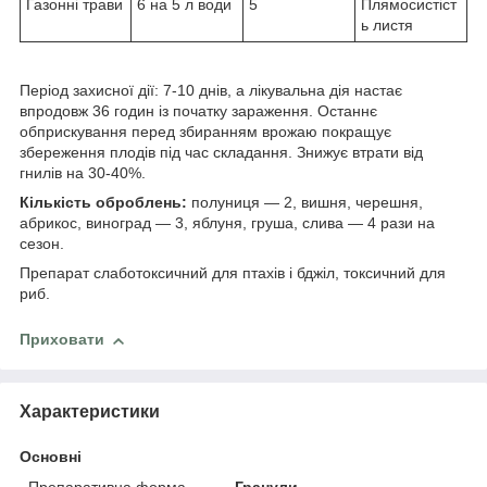
Газонні трави
6 на 5 л води
5
Плямосистіст
ь листя
Період захисної дії: 7-10 днів, а лікувальна дія настає
впродовж 36 годин із початку зараження. Останнє
обприскування перед збиранням врожаю покращує
збереження плодів під час складання. Знижує втрати від
гнилів на 30-40%.
Кількість оброблень:
полуниця — 2, вишня, черешня,
абрикос, виноград — 3, яблуня, груша, слива — 4 рази на
сезон.
Препарат слаботоксичний для птахів і бджіл, токсичний для
риб.
Приховати
Характеристики
Основні
Препаративна форма
Гранули