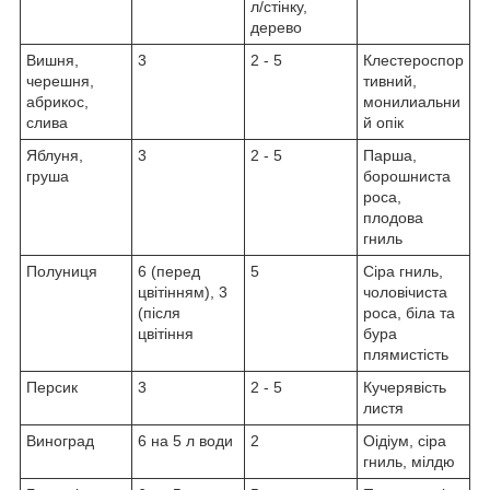
л/стінку,
дерево
Вишня,
3
2 - 5
Клестероспор
черешня,
тивний,
абрикос,
монилиальни
слива
й опік
Яблуня,
3
2 - 5
Парша,
груша
борошниста
роса,
плодова
гниль
Полуниця
6 (перед
5
Сіра гниль,
цвітінням), 3
чоловічиста
(після
роса, біла та
цвітіння
бура
плямистість
Персик
3
2 - 5
Кучерявість
листя
Виноград
6 на 5 л води
2
Оідіум, сіра
гниль, мілдю