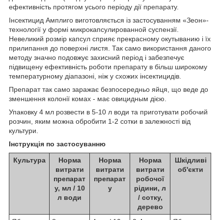
ефективність протягом усього періоду дії препарату.
Інсектицид Амплиго виготовляється із застосуванням «Зеон»-
технології у формі микрокапсулированной суспензії.
Невеликий розмір капсул сприяє прекрасному окутыванию і їх
прилипання до поверхні листя. Так само використання даного
методу значно подовжує захисний період і забезпечує
підвищену ефективність роботи препарату в більш широкому
температурному діапазоні, ніж у схожих інсектицидів.
Препарат так само заражає безпосередньо яйця, що веде до
зменшення колонії комах - має овицидным дією.
Упаковку 4 мл розвести в 5-10 л води та приготувати робочий
розчин, яким можна обробити 1-2 сотки в залежності від
культури.
Інструкція по застосуванню
Культура
Норма
Норма
Норма
Шкідливі
витрати
витрати
витрати
об'єкти
препарат
препарат
робочої
у, мл / 10
у
рідини, л
л води
/ сотку,
дерево