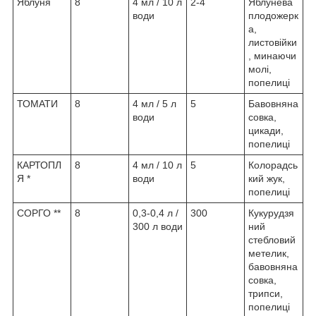
Яблуня
8
4 мл / 10 л
2-4
Яблунева
води
плодожерк
а,
листовійки
, минаючи
молі,
попелиці
ТОМАТИ
8
4 мл / 5 л
5
Бавовняна
води
совка,
цикади,
попелиці
КАРТОПЛ
8
4 мл / 10 л
5
Колорадсь
Я *
води
кий жук,
попелиці
СОРГО **
8
0,3-0,4 л /
300
Кукурудзя
300 л води
ний
стебловий
метелик,
бавовняна
совка,
трипси,
попелиці