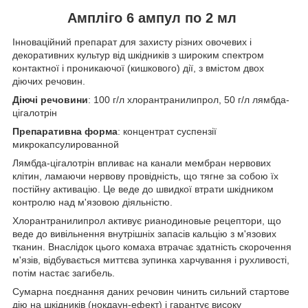
Ампліго 6 ампул по 2 мл
Інноваційний препарат для захисту різних овочевих і
декоративних культур від шкідників з широким спектром
контактної і проникаючої (кишкового) дії, з вмістом двох
діючих речовин.
Діючі речовини
: 100 г/л хлорантранилипрол, 50 г/л лямбда-
цігалотрін
Препаративна форма
: концентрат суспензії
микрокапсулированной
Лямбда-цігалотрін впливає на канали мембран нервових
клітин, ламаючи нервову провідність, що тягне за собою їх
постійну активацію. Це веде до швидкої втрати шкідником
контролю над м'язовою діяльністю.
Хлорантранилипрол активує рианодиновые рецептори, що
веде до вивільнення внутрішніх запасів кальцію з м'язових
тканин. Внаслідок цього комаха втрачає здатність скорочення
м'язів, відбувається миттєва зупинка харчування і рухливості,
потім настає загибель.
Сумарна поєднання даних речовин чинить сильний стартове
дію на шкідників (нокдаун-ефект) і гарантує високу