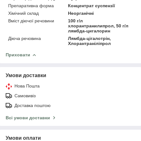
Препаративна форма
Концентрат суспензії
Хімічний склад
Неорганічні
Вміст діючої речовини
100 г/л
хлорантранилипрол, 50 г/л
лямбда-цигалорин
Діюча речовина
Лямбда-цігалотрін,
Хлорантраніліпрол
Приховати
Умови доставки
Нова Пошта
Самовивіз
Доставка поштою
Всі умови доставки
Умови оплати