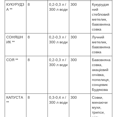
КУКУРУДЗ
8
0,2-0,3 л /
300
Кукурудзя
А **
300 л води
ний
стебловий
метелик,
бавовняна
совка
СОНЯШН
8
0,2-0,3 л /
300
Лучний
ИК **
300 л води
метелик,
бавовняна
совка
СОЯ **
8
0,2-0,3 л /
300
Бавовняна
300 л води
совка,
акацієвий
огнівка,
попелиця,
сонцевик
Будякова
КАПУСТА
8
0,3-0,4 л /
300
Совки,
**
300 л води
минаючи
мухи,
трипси,