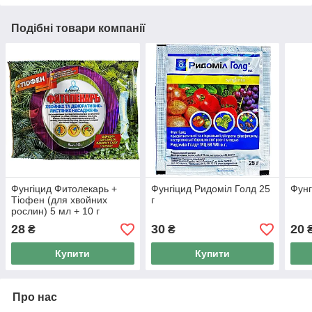
Подібні товари компанії
Фунгіцид Фитолекарь +
Фунгіцид Ридоміл Голд 25
Фунг
Тіофен (для хвойних
г
рослин) 5 мл + 10 г
28
30
20
₴
₴
Купити
Купити
Про нас