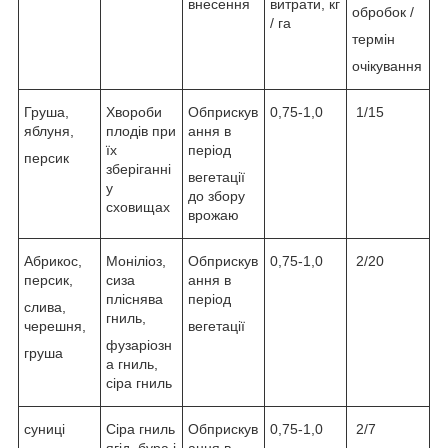
внесення
витрати, кг
обробок /
/ га
термін
очікування
Груша,
Хвороби
Обприскув
0,75-1,0
1/15
яблуня,
плодів при
ання в
їх
період
персик
зберіганні
вегетації
у
до збору
сховищах
врожаю
Абрикос,
Моніліоз,
Обприскув
0,75-1,0
2/20
персик,
сиза
ання в
пліснява
період
слива,
гниль,
черешня,
вегетації
фузаріозн
груша
а гниль,
сіра гниль
суниці
Сіра гниль
Обприскув
0,75-1,0
2/7