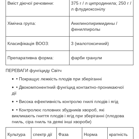
Вміст діючої речовини:
375 г / л ципродинила; 250 г /
л флудиоксонілу
Хімічна група:
Анилинопиримидины /
фенилпиролы
Класифікація ВООЗ:
3 (малотоксичний)
Препаративна форма:
фарби гранули
ПЕРЕВАГИ фунгіциду Світч
• Покращує лежкість плодів при зберіганні
• Двокомпонентний фунгіцид контактно-проникаючої
дії
• Висока ефективність контролю гнилі плодів і ягід
• Контролює головних збудників хвороб, які
викликають гниття плодів і ягід при зберіганні (плодова
гниль, сіра гниль та деякі інші хвороби)
Культура
спектр дії
Фаза
Норма
кратність