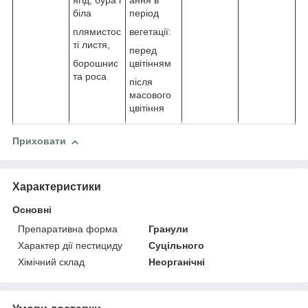
ягід, бура і
ання в
біла
період
плямистос
вегетації:
ті листя,
перед
борошнис
цвітінням
та роса
після
масового
цвітіння
Приховати
Характеристики
Основні
Препаративна форма
Гранули
Характер дії пестициду
Суцільного
Хімічний склад
Неорганічні