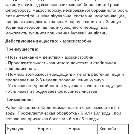
захисту овочів від всіх основних хвороб борошнистої роси,
фітофторозу, макроспоріозу, несправжньої борошнистої роси,
плямистості та ін. Має лікувальне, системне, искореняющее,
профілактичну дію та трансламінарну властивість. Знищує
збудника хвороби під час інкубаційного періоду, дає
можливість зупинити поширення інфекції на ділянці.
Действующее вещество:
- азоксистробин
Преимущества:
- Новый механизм действия - азоксистробин.
- Продолжительность защитного действия и стабильная
эффективность
- Помимо возможности защищать и лечить растения, еще и
продлевает на 2-3 недели плодоношение культур
- Увеличивает урожайность и улучшает качество продукции
- Усиливает и продлевает фотосинтез листьев
Применение:
Рабочий раствор: Содержимое пакета 6 мл развести в 5 л
воды. Профилактическая обработка - 6 мл / 10л воды, при
появлении признаков болезни - 6 мл / 5 л воды.
Культура
Норма
Норма
Хвороби