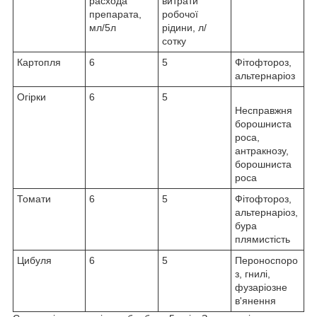
расхода
витрати
препарата,
робочої
мл/5л
рідини, л/
сотку
Картопля
6
5
Фітофтороз,
альтернаріоз
Огірки
6
5
Несправжня
борошниста
роса,
антракнозу,
борошниста
роса
Томати
6
5
Фітофтороз,
альтернаріоз,
бура
плямистість
Цибуля
6
5
Пероноспоро
з, гнилі,
фузаріозне
в'янення