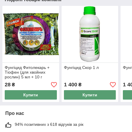
Фунгіцид Фитолекарь +
Фунгіцид Скор 1 л
Фунг
Тіофен (для хвойних
рослин) 5 мл + 10 г
28
1 400
1 4
₴
₴
Купити
Купити
Про нас
94% позитивних з 618 відгуків за рік