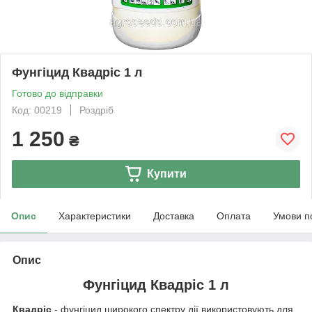
Фунгіцид Квадріс 1 л
Готово до відправки
Код: 00219
Роздріб
1 250
₴
Купити
Опис
Характеристики
Доставка
Оплата
Умови п
Опис
Фунгіцид Квадріс 1 л
Квадріс
- фунгіцид широкого спектру дії використовують для