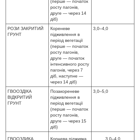
(перше — початок
росту пагонів,
друге — через 14
діб)
РОЗИ ЗАКРИТИЙ
Кореневе
3,0–4,0
ГРУНТ
підживлення в
період вегетації
(перше — початок
росту пагонів,
друге — початок
інтенсивного росту
пагонів, через 7
діб, наступне —
через 14 діб)
ГВООЗДІКА
Позакореневе
3,0–5,0
ВІДКРИТИЙ
підживлення в
ГРУНТ
період вегетації
(перше — початок
росту пагонів,
друге — через 15
діб)
ГВООЗДИКА
Корнева підживка
3,0–4,0