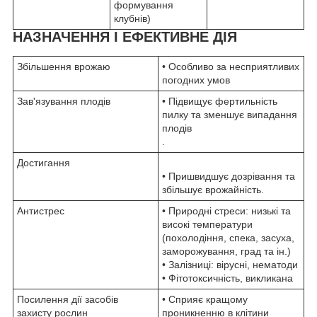
формування
клубнів)
НАЗНАЧЕННЯ І ЕФЕКТИВНЕ ДІЯ
Збільшення врожаю
• Особливо за несприятливих
погодних умов
Зав'язування плодів
• Підвищує фертильність
пилку та зменшує випадання
плодів
.
Достигання
• Пришвидшує дозрівання та
збільшує врожайність.
Антистрес
• Природні стреси: низькі та
високі температури
(похолодіння, спека, засуха,
заморожування, град та ін.)
• Залізниці: вірусні, нематоди
• Фітотоксичність, викликана
Посилення дії засобів
• Сприяє кращому
захисту рослин
проникненню в клітини