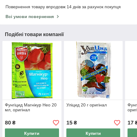
Повернення товару впродовж 14 днів за рахунок покупця
Всі умови повернення
Подібні товари компанії
Фунгіцид Магнікур Нео 20
Уліцид 20 г оригінал
Фунг
мл, оригінал
ориг
80
15
17
₴
₴
Купити
Купити