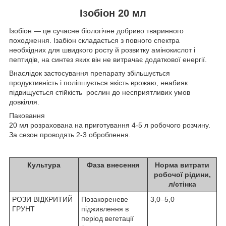
Ізобіон 20 мл
Ізобіон — це сучасне біологічне добриво тваринного
походження. Ізабіон складається з повного спектра
необхідних для швидкого росту й розвитку амінокислот і
пептидів, на синтез яких він не витрачає додаткової енергії.
Внаслідок застосування препарату збільшується
продуктивність і поліпшується якість врожаю, неабияк
підвищується стійкість рослин до несприятливих умов
довкілля.
Паковання
20 мл розрахована на приготування 4-5 л робочого розчину.
За сезон проводять 2-3 оброблення.
Культура
Фаза внесення
Норма витрати
робочої рідини,
л/стінка
РОЗИ ВІДКРИТИЙ
Позакореневе
3,0–5,0
ГРУНТ
підживлення в
період вегетації