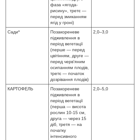
фаза «ягода-
рисину», третє —
перед змиканням
ягід у гроні)
Сади*
Позакореневе
2,0–3,0
підживлення в
період вегетації
(перше — перед
цвітінням, друге —
перед черв'яним
осипанням плодів,
третє — початок
дозрівання плодів)
КАРТОФЕЛЬ
Позакореневе
2,0–5,0
підживлення в
період вегетації
(перша — висота
рослин 10-15 см,
друга — через 15
діб, третя — на
початку
інтенсивного