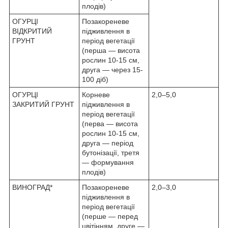
плодів)
ОГУРЦІ
Позакореневе
ВІДКРИТИЙ
підживлення в
ГРУНТ
період вегетації
(перша — висота
рослин 10-15 см,
друга — через 15-
100 діб)
ОГУРЦІ
Корневе
2,0–5,0
ЗАКРИТИЙ ГРУНТ
підживлення в
період вегетації
(перва — висота
рослин 10-15 см,
друга — період
бутонізації, третя
— формування
плодів)
ВИНОГРАД*
Позакореневе
2,0–3,0
підживлення в
період вегетації
(перше — перед
цвітінням, друге —