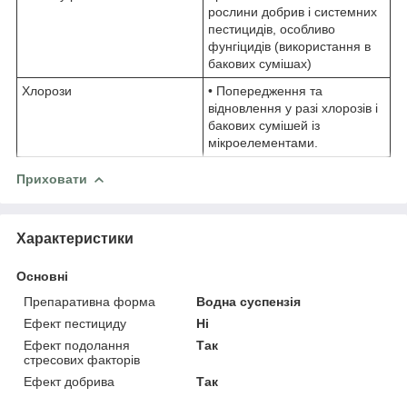
рослини добрив і системних
пестицидів, особливо
фунгіцидів (використання в
бакових сумішах)
Хлорози
• Попередження та
відновлення у разі хлорозів і
бакових сумішей із
мікроелементами.
Приховати
Характеристики
Основні
Препаративна форма
Водна суспензія
Ефект пестициду
Ні
Ефект подолання
Так
стресових факторів
Ефект добрива
Так