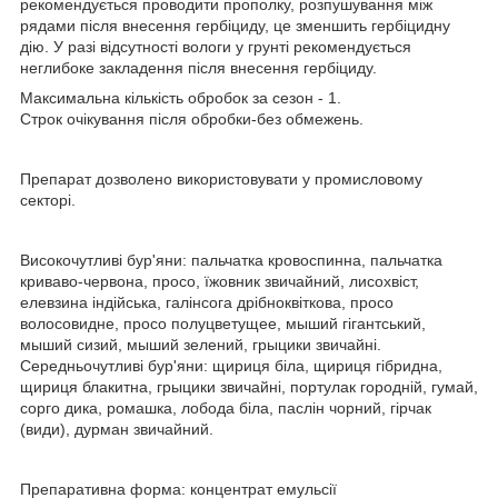
рекомендується проводити прополку, розпушування між
рядами після внесення гербіциду, це зменшить гербіцидну
дію. У разі відсутності вологи у грунті рекомендується
неглибоке закладення після внесення гербіциду.
Максимальна кількість обробок за сезон - 1.
Строк очікування після обробки-без обмежень.
Препарат дозволено використовувати у промисловому
секторі.
Високочутливі бур'яни: пальчатка кровоспинна, пальчатка
криваво-червона, просо, їжовник звичайний, лисохвіст,
елевзина індійська, галінсога дрібноквіткова, просо
волосовидне, просо полуцветущее, мыший гігантський,
мыший сизий, мыший зелений, грыцики звичайні.
Середньочутливі бур'яни: щириця біла, щириця гібридна,
щириця блакитна, грыцики звичайні, портулак городній, гумай,
сорго дика, ромашка, лобода біла, паслін чорний, гірчак
(види), дурман звичайний.
Препаративна форма: концентрат емульсії