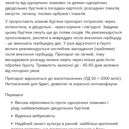
захисту від однорічних злакових та деяких однорічних
дводольних бур'янів в посадках картоплі, розсадних томатів,
капусти, тютюну, посівах арбузов і томатів.
У проростають злакові бур'яни препарат потрапляє через
колеоптиль, в дводольні - через коріння і сім'ядолі. Завдяки
цьому бур'яни гинуть ще до появи сходів. Не рекомендується
прополювати, рихлити в міжряддях після внесення гербіциду
- це зменшить гербіцидну дію. У разі відсутності в ґрунті
вологи рекомендується неглибоке закладення (граблями)
після внесення гербіциду. Препарат не леткий, тому
висаджувати розсаду можна навіть через кілька днів після
обробки ґрунту. Тривалість захисної дії - 45-60 днів залежно
від погодних умов.
Препарат відноситься до малотоксичних (ЛД 50 > 2000 мг/кг).
Нетоксичний для бджіл, довкілля та корисної ентомофауни.
Переваги
Висока ефективність проти однорічних злакових і
ряду найважливіших дводольних бур'янів
Відмінна вибірковість
Надійний захист культур в ранній, найбільш критичний