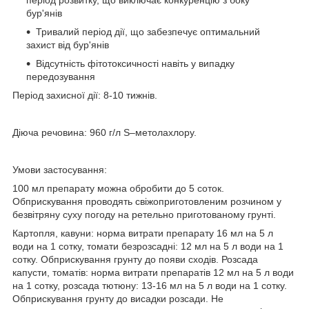
період розвитку, що виключає конкуренцію з боку
бур'янів
Тривалий період дії, що забезпечує оптимальний
захист від бур'янів
Відсутність фітотоксичності навіть у випадку
передозування
Період захисної дії: 8-10 тижнів.
Діюча речовина: 960 г/л S–метолахлору.
Умови застосування:
100 мл препарату можна обробити до 5 соток.
Обприскування проводять свіжоприготовленим розчином у
безвітряну суху погоду на ретельно приготованому грунті.
Картопля, кавуни: норма витрати препарату 16 мл на 5 л
води на 1 сотку, томати безрозсадні: 12 мл на 5 л води на 1
сотку. Обприскування грунту до появи сходів. Розсада
капусти, томатів: норма витрати препаратів 12 мл на 5 л води
на 1 сотку, розсада тютюну: 13-16 мл на 5 л води на 1 сотку.
Обприскування грунту до висадки розсади. Не