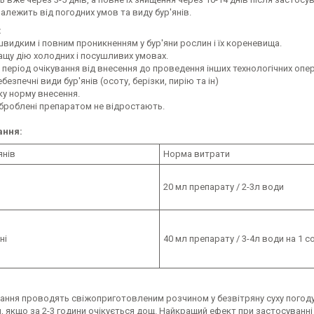
 залежить від погодних умов та виду бур'янів.
:
швидким і повним проникненням у бур'яни рослин і їх кореневища.
ащу дію холодних і посушливих умовах.
 період очікування від внесення до проведення інших технологічних опер
безпечні види бур'янів (осоту, берізки, пирію та ін)
ку норму внесення.
оброблені препаратом не відростають.
ання:
янів
Норма витрати
20 мл препарату / 2-3л води
ні
40 мл препарату / 3-4л води на 1 с
ння проводять свіжоприготовленим розчином у безвітряну суху погоду, 
 якщо за 2-3 години очікується дощ. Найкращий ефект при застосуванні 