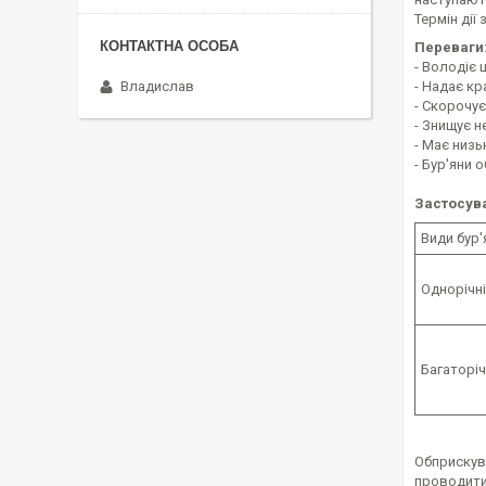
Термін дії
Переваги
- Володіє 
Владислав
- Надає кр
- Скорочує
- Знищує не
- Має низь
- Бур'яни 
Застосув
Види бур'
Однорічні
Багаторіч
Обприскува
проводити,