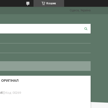
Кошик
Одеса, Україна
, ОРИГІНАЛ
іб
Код:
00269