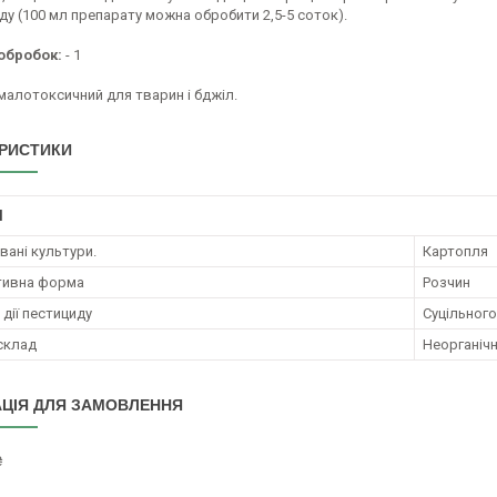
ду (100 мл препарату можна обробити 2,5-5 соток).
 обробок:
- 1
малотоксичний для тварин і бджіл.
РИСТИКИ
І
ані культури.
Картопля
тивна форма
Розчин
дії пестициду
Суцільного
 склад
Неорганічн
ЦІЯ ДЛЯ ЗАМОВЛЕННЯ
₴