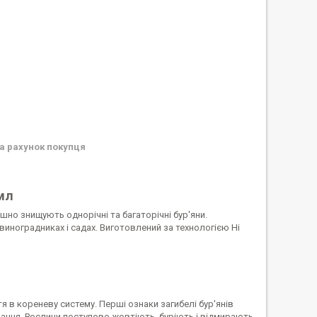
а рахунок покупця
мл
ішно знищують однорічні та багаторічні бур'яни.
 виноградниках і садах. Виготовлений за технологією Hi
 в кореневу систему. Перші ознаки загибелі бур'янів
ування. Рослини поступово жовтіють, буріють і відмирають.