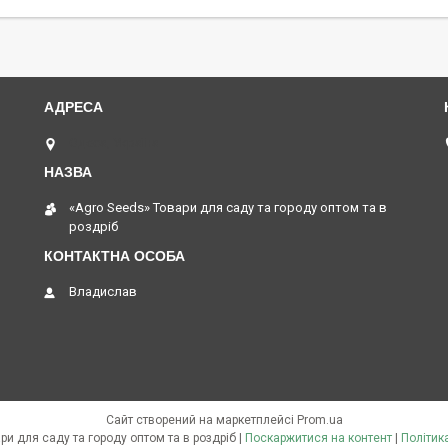
Одеса, Україна
«Agro Seeds» Товари для саду та городу оптом та в
роздріб
Владислав
Сайт створений на маркетплейсі
Prom.ua
«Agro Seeds» Товари для саду та городу оптом та в роздріб |
Поскаржитися на контент
|
Політик