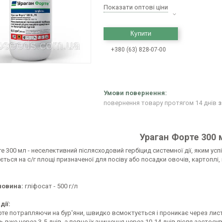
Показати оптові ціни
Купити
+380 (63) 828-07-00
повернення товару протягом 14 днів
з
Ураган Форте 300 
е 300 мл - неселективний післясходовий гербіцид системної дії, яким усп
ться на с/г площі призначеної для посіву або посадки овочів, картоплі,
човина:
гліфосат - 500 г/л
дії:
те потрапляючи на бур'яни, швидко всмоктується і проникає через листя
 вже через 3-5 днів, а повне їх знищення через 10-14 днів після застос