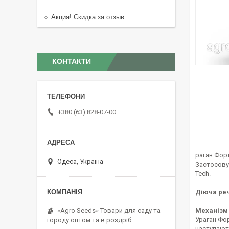
Акция! Скидка за отзыв
КОНТАКТИ
+380 (63) 828-07-00
раган Форт
Одеса, Україна
Застосовує
Tech.
Діюча ре
«Agro Seeds» Товари для саду та
Механізм 
Ураган Фор
городу оптом та в роздріб
наступають