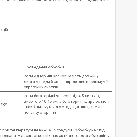
ацій.
Проведення обробки
коли однорічні злакові мають довжину
листя мінімум 5 см, а широколисті - мінімум 2
справжніх листків
коли багаторічні злакові від 4-5 листків,
висотою 10-15 см, а багаторічні широколисті
отку
- найбільш чутливі у стадії цвітіння, але до
початку старіння
при температурі не нижче 15 градусів. Обробку не слід
препарату досягається під час активного росту бур'янів у