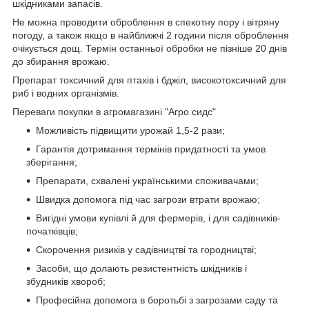
шкідниками запасів.
Не можна проводити оброблення в спекотну пору і вітряну
погоду, а також якщо в найближчі 2 години після оброблення
очікується дощ. Термін останньої обробки не пізніше 20 днів
до збирання врожаю.
Препарат токсичний для птахів і бджіл, високотоксичний для
риб і водних організмів.
Переваги покупки в агромагазині "Агро сидс"
Можливість підвищити урожай 1,5-2 рази;
Гарантія дотримання термінів придатності та умов
зберігання;
Препарати, схвалені українськими споживачами;
Швидка допомога під час загрози втрати врожаю;
Вигідні умови купівлі й для фермерів, і для садівників-
початківців;
Скорочення ризиків у садівництві та городництві;
Засоби, що долають резистентність шкідників і
збудників хвороб;
Професійна допомога в боротьбі з загрозами саду та