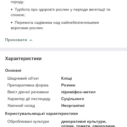
городу;
Турбота про здоров'я рослин у періоди вегетації та
спокою;
Перемога садівника над найнебезпечнішими
ворогами рослин.
Приховати
Характеристики
Основні
Шкідливий об'єкт
Кліщі
Препаративна форма
Розчин
Вміст діючої речовини
піриміфос-метил
Характер дії пестициду
Суцільного
Хімічний склад
Неорганічні
Користувальницькі характеристики
Оброблювані культури
декоративні культури,
огірки, томати, смородина,