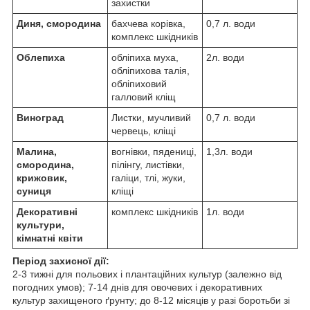
захистки
Диня, смородина
бахчева корівка,
0,7 л. води
комплекс шкідників
Облепиха
обліпиха муха,
2л. води
обліпихова талія,
обліпиховий
галловий кліщ
Виноград
Листки, мучливий
0,7 л. води
червець, кліщі
Малина,
вогнівки, пядениці,
1,3л. води
смородина,
пілінгу, листівки,
крижовик,
галіци, тлі, жуки,
суниця
кліщі
Декоративні
комплекс шкідників
1л. води
культури,
кімнатні квіти
Період захисної дії:
2-3 тижні для польових і плантаційних культур (залежно від
погодних умов); 7-14 днів для овочевих і декоративних
культур захищеного ґрунту; до 8-12 місяців у разі боротьби зі