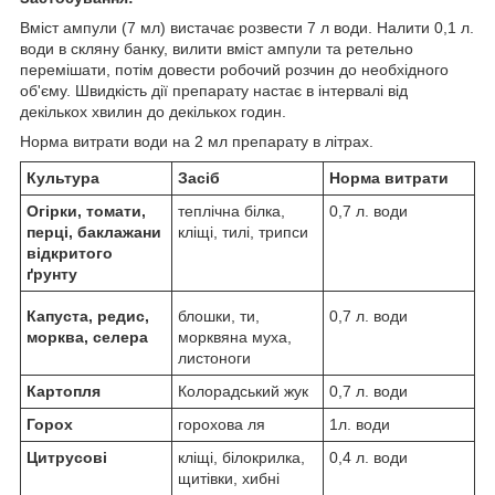
Вміст ампули (7 мл) вистачає розвести 7 л води. Налити 0,1 л.
води в скляну банку, вилити вміст ампули та ретельно
перемішати, потім довести робочий розчин до необхідного
об'єму. Швидкість дії препарату настає в інтервалі від
декількох хвилин до декількох годин.
Норма витрати води на 2 мл препарату в літрах.
Культура
Засіб
Норма витрати
Огірки, томати,
теплічна білка,
0,7 л. води
перці, баклажани
кліщі, тилі, трипси
відкритого
ґрунту
Капуста, редис,
блошки, ти,
0,7 л. води
морква, селера
морквяна муха,
листоноги
Картопля
Колорадський жук
0,7 л. води
Горох
горохова ля
1л. води
Цитрусові
кліщі, білокрилка,
0,4 л. води
щитівки, хибні