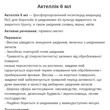
Актеллік 6 мл
Актеллік 6 мл
— фосфороорганічний інсектицид-акарицид
No1 для боротьби зі шкідниками з/х культур відкритого та
закритого ґрунту, а також шкідників сховищ зерна, квітів.
Активна речовина:
піріимос-метил
Переваги:
- Висока швидкість знищення шкідників, включно з шкідниками
запасів.
- Запобігає повторній появі шкідників.
- Тривалість дії (персистентність) залежно від оброблюваної
поверхні:
низька персистентність на рослинах, завдяки якій
гарантується короткий термін очікування між обробленням і
прибиранням врожаю. Висока — на інертних поверхнях,
завдяки якій забезпечується тривалий період активності, що
дуже важливо в захисті від амбарних шкідників запасів.
- Широка сфера застосування: овочеводство, плодоводство,
полеведення, дезінсекція будівель і зерносховища, лісове
господарство.
- Надійно бореться зі шкідниками у важкодоступних місцях.
Застосування: