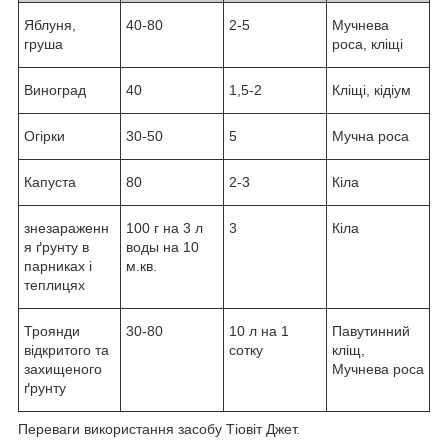
Яблуня,
40-80
2-5
Мучнева
груша
роса, кліщі
Виноград
40
1,5-2
Кліщі, кідіум
Огірки
30-50
5
Мучна роса
Капуста
80
2-3
Кіла
знезараженн
100 г на 3 л
3
Кіла
я ґрунту в
воды на 10
парниках і
м.кв.
теплицях
Троянди
30-80
10 л на 1
Павутинний
відкритого та
сотку
кліщ,
захищеного
Мучнева роса
ґрунту
Переваги використання засобу Тіовіт Джет.