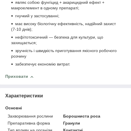
являє собою фунгіцид + акарицидний ефект +
макроелемент в одному препараті;
гнучкий у застосуванні;
має високу біологічну ефективність, надійний захист
(7-10 днів);
нефітотоксичний — безпека для культури, що
захищається;
зручність і швидкість приготування якісного робочого
розчину
забезпечує економію витрат.
Приховати
Характеристики
Основні
Захворювання рослини
Борошниста роса
Препаративна форма
Гранули
Тип впливу на організм
Контактні