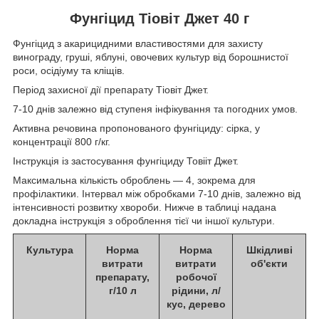
Фунгіцид Тіовіт Джет 40 г
Фунгіцид з акарицидними властивостями для захисту
винограду, груші, яблуні, овочевих культур від борошнистої
роси, осідіуму та кліщів.
Період захисної дії препарату Тіовіт Джет.
7-10 днів залежно від ступеня інфікування та погодних умов.
Активна речовина пропонованого фунгіциду: сірка, у
концентрації 800 г/кг.
Інструкція із застосування фунгіциду Товііт Джет.
Максимальна кількість оброблень — 4, зокрема для
профілактики. Інтервал між обробками 7-10 днів, залежно від
інтенсивності розвитку хвороби. Нижче в таблиці надана
докладна інструкція з оброблення тієї чи іншої культури.
Культура
Норма
Норма
Шкідливі
витрати
витрати
об'єкти
препарату,
робочої
г/10 л
рідини, л/
кус, дерево