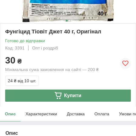
Фунгіцид Тіовіт Джет 40 г, Оригінал
Готово до відправки
Код: 3391
Опт і роздріб
30
₴
Мінімальна сума замовлення на сайті — 200 ₴
24 ₴
від 10 шт.
Купити
Опис
Характеристики
Доставка
Оплата
Умови п
Опис