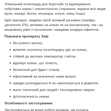
Унікальний інсектицид для боротьби та відлякування
побутових комах і членистоногих (таракани, мурахи всіх видів,
мухи, комарі, блохи, мошкара, клопи, кліщі тощо).
Цей препарат, завдяки своїй активній речовині (лямбда-
цигалотин 5%), впливає на комах як на контактному, так і на
кишковому рівні з посиленим і швидким нокдаун-ефектом.
Переваги препарату Заїр
без різкого запаху;
виявляє посилену інсектицидну дію на комах;
стійкий до високих температур і світла;
відлякує комах, що літають;
безпечний для бджіл і птахів;
ефективний за незначних норм витрат;
швидко розпадається й не накопичується в довкілля;
мало токсичний для людей і теплокровних тварин;
фітотоксичність немає.
Особливості застосування:
Застосовується як водні робочі розчини, які готують