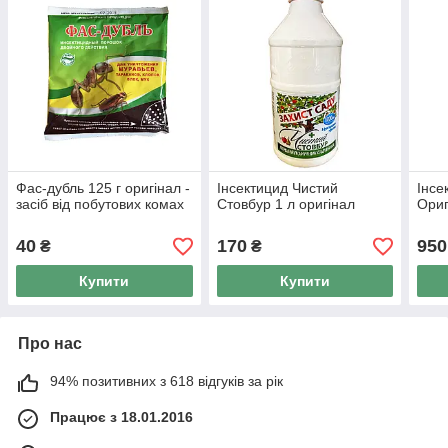
Фас-дубль 125 г оригінал -
Інсектицид Чистий
Інсе
засіб від побутових комах
Стовбур 1 л оригінал
Ориг
40
170
950
₴
₴
Купити
Купити
Про нас
94% позитивних з 618 відгуків за рік
Працює з 18.01.2016