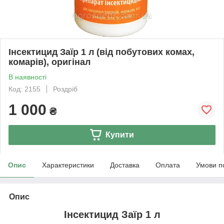
Інсектицид Заїр 1 л (від побутових комах,
комарів), оригінал
В наявності
Код: 2155
Роздріб
1 000
₴
Купити
Опис
Характеристики
Доставка
Оплата
Умови п
Опис
Інсектицид Заїр 1 л