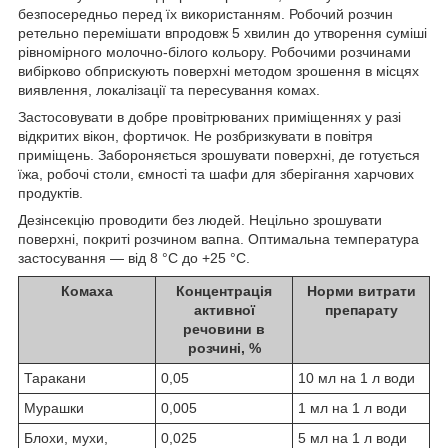
безпосередньо перед їх використанням. Робочий розчин
ретельно перемішати впродовж 5 хвилин до утворення суміші
рівномірного молочно-білого кольору. Робочими розчинами
вибірково обприскують поверхні методом зрошення в місцях
виявлення, локалізації та пересування комах.
Застосовувати в добре провітрюваних приміщеннях у разі
відкритих вікон, фортичок. Не розбризкувати в повітря
приміщень. Забороняється зрошувати поверхні, де готується
їжа, робочі столи, ємності та шафи для зберігання харчових
продуктів.
Дезінсекцію проводити без людей. Нецільно зрошувати
поверхні, покриті розчином вапна. Оптимальна температура
застосування — від 8 °C до +25 °C.
Комаха
Концентрація
Норми витрати
активної
препарату
речовини в
розчині, %
Таракани
0,05
10 мл на 1 л води
Мурашки
0,005
1 мл на 1 л води
Блохи, мухи,
0,025
5 мл на 1 л води