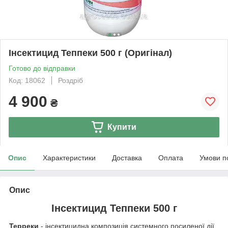
Інсектицид Теппеки 500 г (Оригінал)
Готово до відправки
Код: 18062
Роздріб
4 900
₴
Купити
Опис
Характеристики
Доставка
Оплата
Умови п
Опис
Інсектицид Теппеки 500 г
Терреки
- інсектицидна композиція системного посиленої дії