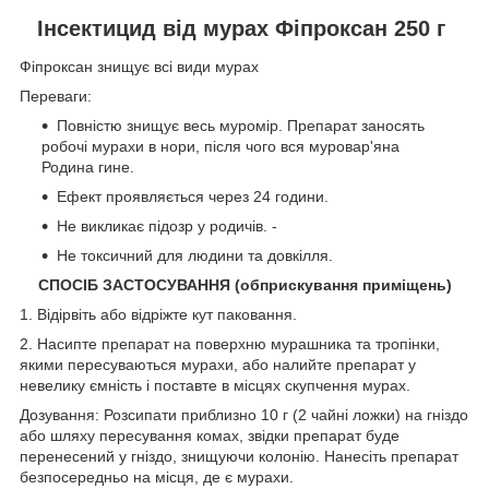
Інсектицид від мурах Фіпроксан 250 г
Фіпроксан знищує всі види мурах
Переваги:
Повністю знищує весь муромір. Препарат заносять
робочі мурахи в нори, після чого вся муровар'яна
Родина гине.
Ефект проявляється через 24 години.
Не викликає підозр у родичів. -
Не токсичний для людини та довкілля.
СПОСІБ ЗАСТОСУВАННЯ (обприскування приміщень)
1. Відірвіть або відріжте кут паковання.
2. Насипте препарат на поверхню мурашника та тропінки,
якими пересуваються мурахи, або налийте препарат у
невелику ємність і поставте в місцях скупчення мурах.
Дозування: Розсипати приблизно 10 г (2 чайні ложки) на гніздо
або шляху пересування комах, звідки препарат буде
перенесений у гніздо, знищуючи колонію. Нанесіть препарат
безпосередньо на місця, де є мурахи.