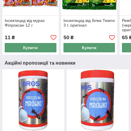
Інсектицид від мурах
Інсектицид від білка Темпо
Ремб
Фіпроксан 12 г
3 г, оригінал
(чер
ориг
11
50
65
₴
₴
Купити
Купити
Акційні пропозиції та новинки