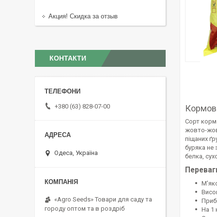
Акция! Скидка за отзыв
КОНТАКТИ
+380 (63) 828-07-00
Кормов
Сорт кормо
жовто-жов
піщаних ґр
буряка не 
Одеса, Україна
бeлкa, cуx
Переваг
М'як
Висо
«Agro Seeds» Товари для саду та
Приб
городу оптом та в роздріб
На 1 