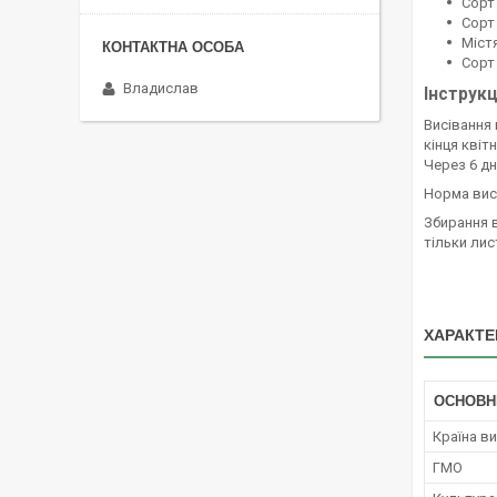
Сорт
Сорт
Містя
Сорт
Владислав
Інструкц
Висівання 
кінця квіт
Через 6 дн
Норма висі
Збирання
тільки лис
ХАРАКТЕ
ОСНОВН
Країна в
ГМО