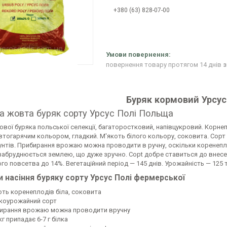
+380 (63) 828-07-00
повернення товару протягом 14 днів
з
Буряк кормовий Урсус
а жовта буряк сорту Урсус Полі Польща
вої буряка польської селекції, багаторостковий, напівцукровий. Корне
тогарячим кольором, гладкий. М'якоть білого кольору, соковита. Сорт
унтів. Прибирання врожаю можна проводити в ручну, оскільки коренепло
забруднюється землею, що дуже зручно. Copt добре ставиться до внесення
oгo повceтвa до 14%. Вегетаційний період — 145 днів. Урожайність — 125 
и насіння буряку сорту Урсус Полі фермерської
оть коренеплодів біла, соковита
коурожайний сорт
ирання врожаю можна проводити вручну
кг припадає 6-7 г білка