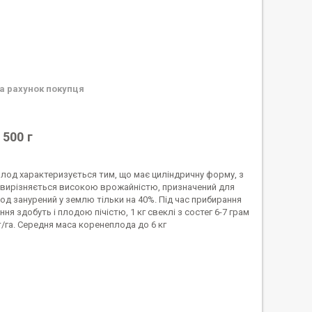
а рахунок покупця
 500 г
плод характеризується тим, що має циліндричну форму, з
 вирізняється високою врожайністю, призначений для
д занурений у землю тільки на 40%. Під час прибирання
 здобуть і плодою пiчiстю, 1 кг cвeклi з coстег 6-7 гpaм
т/га. Середня маса коренеплода до 6 кг