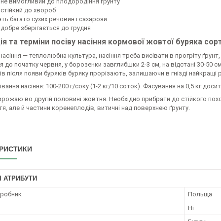
 не вимогливий до плодородіння ґрунту
 стійкий до хвороб
ть багато сухих речовин і сахарози
 добре зберігається до грудня
ія та терміни посіву насіння кормової жовтої буряка сор
насіння — теплолюбна культура, насіння треба висівати в прогріту ґрунт, 
ня до початку червня, у борозенки завглибшки 2-3 см, на відстані 30-50 см
ів після появи буряків буряку прорізають, залишаючи в гнізді найкращі
вання насіння: 100-200 г/соку (1-2 кг/10 соток). Фасування на 0,5 кг досит
 врожаю
во другій половині жовтня. Необхідно прибрати до стійкого п
тя, але й частини коренеплодів, витичні над поверхнею ґрунту.
РИСТИКИ
І АТРИБУТИ
иробник
Польща
Ні