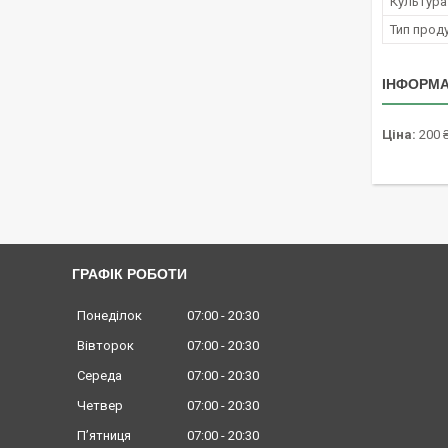
Культура
Тип проду
ІНФОРМА
Ціна:
200 
ГРАФІК РОБОТИ
Понеділок
07:00
20:30
Вівторок
07:00
20:30
Середа
07:00
20:30
Четвер
07:00
20:30
Пʼятниця
07:00
20:30