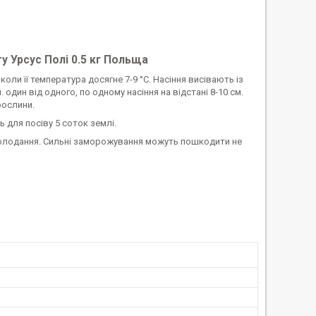
ту Урсус Полі 0.5 кг Польща
коли її температура досягне 7-9 °C. Насіння висівають із
. один від одного, по одному насіння на відстані 8-10 см.
 рослини.
ь для посіву 5 соток землі.
охолодання. Сильні заморожування можуть пошкодити не