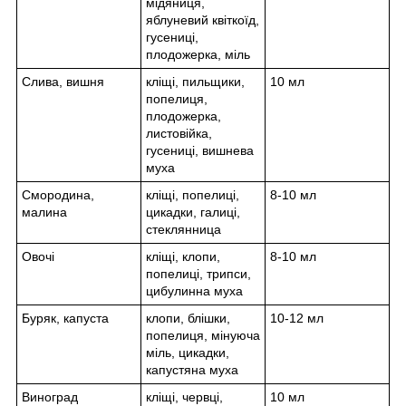
мідяниця,
яблуневий квіткоїд,
гусениці,
плодожерка, міль
Слива, вишня
кліщі, пильщики,
10 мл
попелиця,
плодожерка,
листовійка,
гусениці, вишнева
муха
Смородина,
кліщі, попелиці,
8-10 мл
малина
цикадки, галиці,
стеклянница
Овочі
кліщі, клопи,
8-10 мл
попелиці, трипси,
цибулинна муха
Буряк, капуста
клопи, блішки,
10-12 мл
попелиця, мінуюча
міль, цикадки,
капустяна муха
Виноград
кліщі, червці,
10 мл