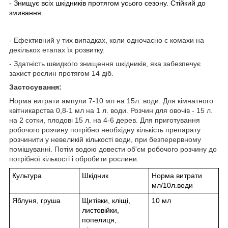
- Знищує всіх шкідників протягом усього сезону. Стійкий до
змивання.
- Ефективний у тих випадках, коли одночасно є комахи на
декількох етапах їх розвитку.
- Здатність швидкого знищення шкідників, яка забезпечує
захист рослин протягом 14 діб.
Застосування:
Норма витрати ампули 7-10 мл на 15л. води. Для кімнатного
квітникарства 0,8-1 мл на 1 л. води. Розчин для овочів - 15 л.
на 2 сотки, плодові 15 л. на 4-6 дерев. Для приготування
робочого розчину потрібно необхідну кількість препарату
розчинити у невеликій кількості води, при безперервному
помішуванні. Потім водою довести об'єм робочого розчину до
потрібної кількості і обробити рослини.
Культура
Шкідник
Норма витрати
мл/10л.води
Яблуня, груша
Щитівки, кліщі,
10 мл
листовійки,
попелиця,