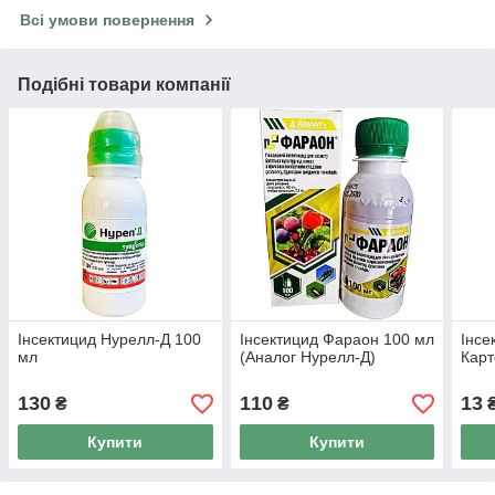
Всі умови повернення
Подібні товари компанії
Інсектицид Нурелл-Д 100
Інсектицид Фараон 100 мл
Інсе
мл
(Аналог Нурелл-Д)
Карт
130
110
13
₴
₴
Купити
Купити