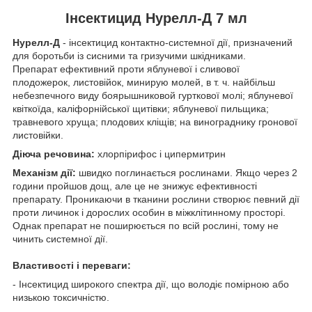
Інсектицид Нурелл-Д 7 мл
Нурелл-Д
- інсектицид контактно-системної дії, призначений
для боротьби із сисними та гризучими шкідниками.
Препарат ефективний проти яблуневої і сливової
плодожерок, листовійок, минирую молей, в т. ч. найбільш
небезпечного виду боярышниковой гурткової молі; яблуневої
квіткоїда, каліфорнійської щитівки; яблуневої пильщика;
травневого хруща; плодових кліщів; на винограднику гронової
листовійки.
Діюча речовина:
хлорпірифос і ципермитрин
Механізм дії:
швидко поглинається рослинами. Якщо через 2
години пройшов дощ, але це не знижує ефективності
препарату. Проникаючи в тканини рослини створює певний дії
проти личинок і дорослих особин в міжклітинному просторі.
Однак препарат не поширюється по всій рослині, тому не
чинить системної дії.
Властивості і переваги:
- Інсектицид широкого спектра дії, що володіє помірною або
низькою токсичністю.