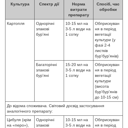
Культура
Спектр дії
Норма
Спосіб, час
витрати
обробки
препарату
Картопля
Однорічні
10-15 мл на
Обприскуван
злакові
3-5 л води на
ня в період
бур'яні
1 сотку
вегетації
культури (у
фазі 2-4
листків
бур'бур'янів)
Багаторічні
15-20 мл на
Обприскуван
злакові
3-5 л води на
ня в період
бур'яні
1 сотку
вегетації
культури
(висота
бур'бур'янів
до 10-15 см)
До відома споживача. Світовий досвід застосування
аналогічного препарату:
Цибуля (крім
Однорічні
10-15 мл на
Обприскуван
на «перо»),
злакові
3-5 л води на
ня в період