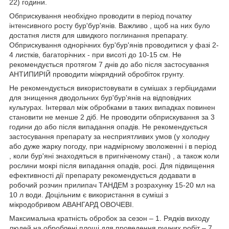
22) години.
Обприскування необхідно проводити в період початку
інтенсивного росту бур'бур'янів. Важливо , щоб на них було
достатня листя для швидкого поглинання препарату.
Обприскування однорічних бур'бур'янів проводитися у фазі 2-
4 листків, багаторічних - при висоті до 10-15 см. Не
рекомендується протягом 7 днів до або після застосування
АНТИПИРІЙ проводити міжрядний обробіток грунту.
Не рекомендується використовувати в сумішах з гербіцидами
для знищення дводольних бур'бур'янів на відповідних
культурах. Інтервал між обробками в таких випадках повинен
становити не менше 2 діб. Не проводити обприскування за 3
години до або після випадання опадів. Не рекомендується
застосування препарату за несприятливих умов (у холодну
або дуже жарку погоду, при надмірному зволоженні і в період
, коли бур'яні знаходяться в пригніченому стані) , а також коли
рослини мокрі після випадання опадів, росі. Для підвищення
ефективності дії препарату рекомендується додавати в
робочий розчин прилипач ТАНДЕМ з розрахунку 15-20 мл на
10 л води. Доцільним є використання в суміші з
мікродобривом АВАНГАРД ОВОЧЕВІ.
Максимальна кратність обробок за сезон – 1. Рядків виходу
людей на оброблені площі для проведення ручних робіт – 7