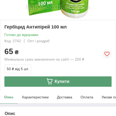
Гербіцид Антипірей 100 мл
Готово до відправки
Код: 2742
Опт і роздріб
65
₴
Мінімальна сума замовлення на сайті — 200 ₴
50 ₴
від 5 шт.
Купити
Опис
Характеристики
Доставка
Оплата
Умови п
Опис