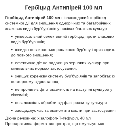
Гербіцид Антипірей 100 мл
Гербіцид Антипірей 100 мл
післясходовий гербіцид
системної дії для знищення однорічних та багаторічних
злакових видів бур'бур'янів у посівах багатьох культур
універсальний селективний гербіцид проти злакових
видів бур'бур'янів;
швидко поглинається рослиною бур'яну і призводить
до повного знищення;
ефективно діє на падалицю зернових культур при
мінімальних нормах застосування;
знищує коренєву систему бур'бур'янів та запобігає їх
повторному відростанню;
не проявляє фітотоксичність на наступні культури у
сівозміні;
незалежність обробки від фазі розвитку культури
заощаджує час та економити кошти при застосуванні.
Діюча речовина: хізалофоп-П-тефуріл, 40 г/л
Препаративна форма: концентрат, що емульгується.