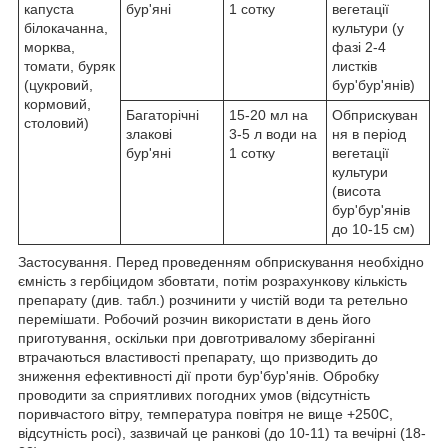
капуста
бур'яні
1 сотку
вегетації
білокачанна,
культури (у
морква,
фазі 2-4
томати, буряк
листків
(цукровий,
бур'бур'янів)
кормовий,
Багаторічні
15-20 мл на
Обприскуван
столовий)
злакові
3-5 л води на
ня в період
бур'яні
1 сотку
вегетації
культури
(висота
бур'бур'янів
до 10-15 см)
Застосування. Перед проведенням обприскування необхідно
ємність з гербіцидом збовтати, потім розрахункову кількість
препарату (див. табл.) розчинити у чистій води та ретельно
перемішати. Робочий розчин використати в день його
приготування, оскільки при довготривалому зберіганні
втрачаються властивості препарату, що призводить до
зниження ефективності дії проти бур'бур'янів. Обробку
проводити за сприятливих погодних умов (відсутність
поривчастого вітру, температура повітря не вище +250С,
відсутність росі), зазвичай це ранкові (до 10-11) та вечірні (18-