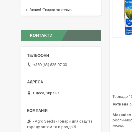
Акция! Скидка за отзыв
КОНТАКТИ
+380 (63) 828-07-00
Одеса, Україна
Торнадо 10
Активна 
Механізм 
рослинност
«Agro Seeds» Товари для саду та
місяці.
городу оптом та в роздріб