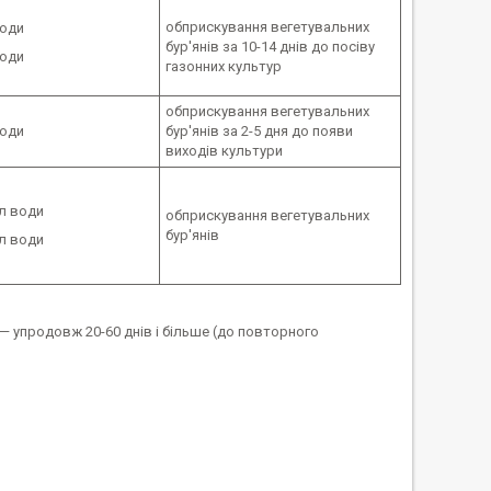
обприскування вегетувальних
води
бур'янів за 10-14 днів до посіву
води
газонних культур
обприскування вегетувальних
води
бур'янів за 2-5 дня до появи
виходів культури
 л води
обприскування вегетувальних
бур'янів
 л води
і — упродовж 20-60 днів і більше (до повторного