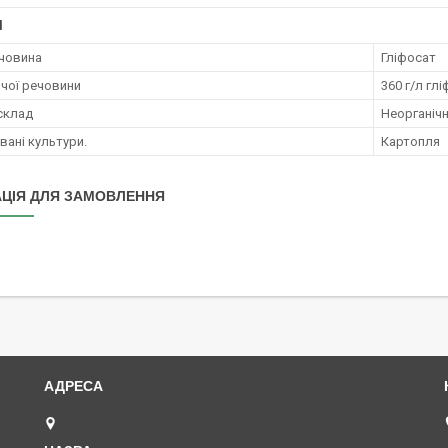
І
човина
Гліфосат
ючої речовини
360 г/л гл
 склад
Неорганічн
ані культури.
Картопля
ЦІЯ ДЛЯ ЗАМОВЛЕННЯ
Одеса, Україна