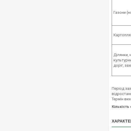
Газони (н
Картопля
Ділянки, 
культурн
доріг, зах
Період зах
відростанн
Термін вих
Кількість
ХАРАКТЕ