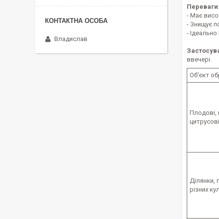
Переваги
- Має висо
- Знищує п
- Ідеально
Владислав
Застосув
ввечері.
Об'єкт о
Плодові,
цитрусов
Ділянки, 
різних ку