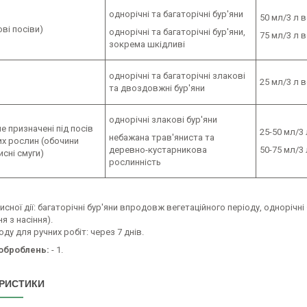
однорічні та багаторічні бур'яни
50 мл/3 л 
ові посіви)
однорічні та багаторічні бур'яни,
75 мл/3 л 
зокрема шкідливі
однорічні та багаторічні злакові
25 мл/3 л 
та двоздовжні бур'яни
однорічні злакові бур'яни
не призначені під посів
25-50 мл/3
небажана трав'яниста та
их рослин (обочини
деревно-кустарникова
50-75 мл/3
исні смуги)
рослинність
исної дії: багаторічні бур'яни впродовж вегетаційного періоду, однорічн
я з насіння).
оду для ручних робіт: через 7 днів.
 оброблень:
- 1.
РИСТИКИ