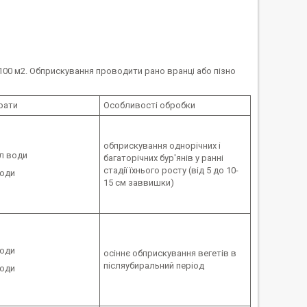
00 м2. Обприскування проводити рано вранці або пізно
рати
Особливості обробки
обприскування однорічних і
 л води
багаторічних бур'янів у ранні
стадії їхнього росту (від 5 до 10-
води
15 см заввишки)
води
осіннє обприскування вегетів в
післяубиральний період
води