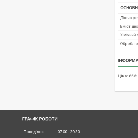
ОСНОВН
Діюча ре
Вміст ді
Хімічний
Оброблюв
ІНФОРМА
Ціна:
65 ₴
ГРАФІК РОБОТИ
Понеділок
07:00
20:30