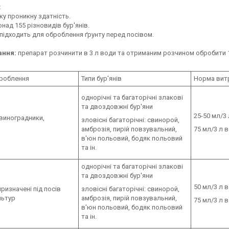
:
ку проникну здатність.
онад 155 різновидів бур'янів.
 підходить для оброблення ґрунту перед посівом.
ання:
препарат розчинити в 3 л води та отриманим розчином обробити 1
броблення
Типи бур'янів
Норма вит
однорічні та багаторічні злакові
та двоздовжні бур'яни
25-50 мл/3
 виноградники,
зловісні багаторічні: свинорой,
і
амброзія, пирій повзувальний,
75 мл/3 л 
в'юн польовий, бодяк польовий
та ін.
однорічні та багаторічні злакові
та двоздовжні бур'яни
50 мл/3 л 
призначені під посів
зловісні багаторічні: свинорой,
льтур
амброзія, пирій повзувальний,
75 мл/3 л 
в'юн польовий, бодяк польовий
та ін.