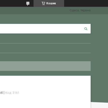
Кошик
Одеса, Україна
іб
Код:
3161