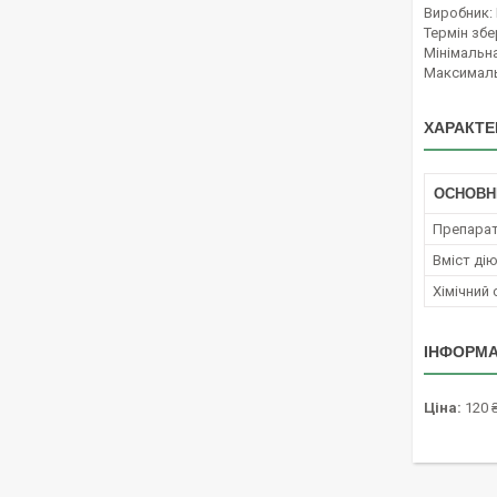
Виробник: 
Термін збе
Мінімальна
Максималь
ХАРАКТЕ
ОСНОВН
Препара
Вміст ді
Хімічний
ІНФОРМА
Ціна:
120 