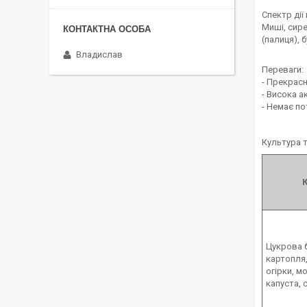
Спектр дії
Миші, сире
(палиця), 
Владислав
Переваги:
- Прекрасн
- Висока а
- Немає по
Культура 
Цукрова 
картопля,
огірки, м
капуста, 