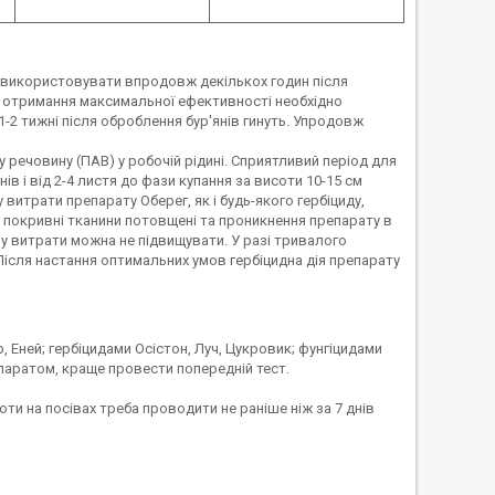
о використовувати впродовж декількох годин після
я отримання максимальної ефективності необхідно
-2 тижні після оброблення бур'янів гинуть. Упродовж
речовину (ПАВ) у робочій рідині. Сприятливий період для
в і від 2-4 листя до фази купання за висоти 10-15 см
 витрати препарату Оберег, як і будь-якого гербіциду,
ні покривні тканини потовщені та проникнення препарату в
у витрати можна не підвищувати. У разі тривалого
ісля настання оптимальних умов гербіцидна дія препарату
 Еней; гербіцидами Осістон, Луч, Цукровик; фунгіцидами
паратом, краще провести попередній тест.
оти на посівах треба проводити не раніше ніж за 7 днів