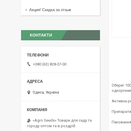
Акция! Скидка за отзыв
КОНТАКТИ
+380 (63) 828-07-00
Обериг 100
однорічни
Одеса, Україна
Активна ре
Препарати
«Agro Seeds» Товари для саду та
Паковання
городу оптом та в роздріб