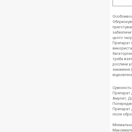
Особливост
Обприскува
приготува
забезпечит
цього часу
Препарат 
використан
багаторічн
треба взят
рослини у
зниження (
відновлює
Сумісність
Препарат д
Амулет, Д
Попередже
Препарат д
після обро
Мінімальна
Максимальн