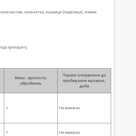
 пальчастим, пальчатка, пшениця (падалиця), ячмінь
ладі препарату.
Термін очікування до
Макс. кратність
прибирання врожаю,
оброблень
доби
1
Не вимагає
1
Не вимагає