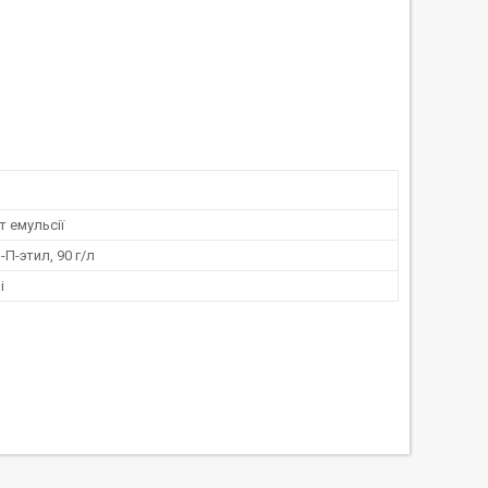
 емульсії
П-этил, 90 г/л
і