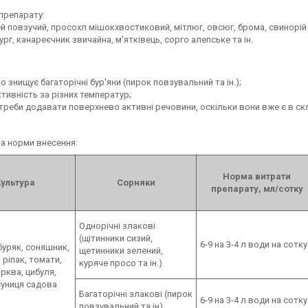
 препарату:
й повзучий, просохл мішокхвостиковий, мітлюг, овсюг, брома, свинорій
бург, канареєчник звичайна, м'ятківець, сорго алепське та ін.
о знищує багаторічні бур'яни (пирок повзувальний та ін.);
ктивність за різних температур;
треби додавати поверхнево активні речовини, оскільки вони вже є в ск
та норми внесення:
Норма витрати
Культура
Сорняки
препарату, мл/сотку
Однорічні злакові
(щітинники сизий,
6-9 на 3-4 л води на сотку
буряк, соняшник,
щетинники зелений,
 ріпак, томати,
куряче просо та ін.)
орква, цибуля,
суниця садова
Багаторічні злакові (пирок
6-9 на 3-4 л води на сотку
повзувальний та ін)