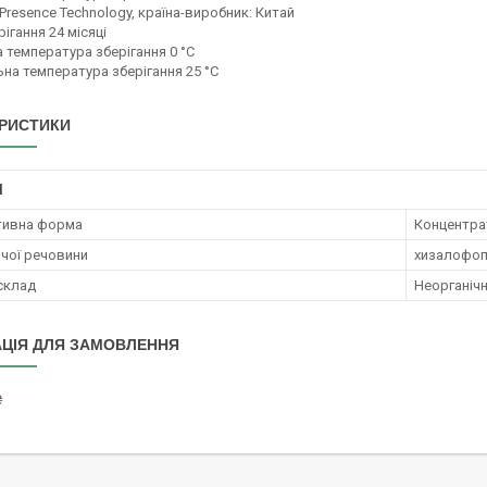
Presence Technology, країна-виробник: Китай
рігання 24 місяці
 температура зберігання 0 °С
на температура зберігання 25 °C
РИСТИКИ
І
тивна форма
Концентрат
ючої речовини
хизалофоп-
 склад
Неорганічн
ЦІЯ ДЛЯ ЗАМОВЛЕННЯ
₴