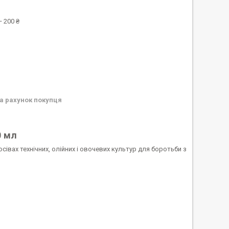
 200 ₴
а рахунок покупця
0 мл
івах технічних, олійних і овочевих культур для боротьби з