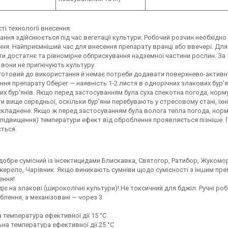
і технології внесення:
ння здійснюється під час вегетації культури. Робочий розчин необхідн
ння. Найприємніший час для внесення препарату вранці або ввечері. Дл
и достатнє та рівномірне обприскування надземної частини рослин. За 1
 вони не пригнічують культуру.
готовий до використання й немає потреби додавати поверхнево-активну 
ня препарату Оберег — наявність 1-2 листя в однорічних злакових бур'яні
их бур'янів. Якщо перед застосуванням була суха спекотна погода, норму
и вище середньої, оскільки бур'яни перебувають у стресовому стані, їх
складнене. Якщо ж перед застосуванням була волога тепла погода, норм
підвищення) температури ефект від оброблення проявляється пізніше. П
ться.
:
обре сумісний із інсектицидами Блискавка, Святогор, Ратибор, Жукомор,
жерело, Чарівник. Якщо виникають сумніви щодо сумісності з іншим пре
ння!
іє на злакові (широколічні культури)! Не токсичний для бджіл. Ручні роб
блення, а механізовані — чорез 3.
 температура ефективної дії 15 °С
а температура ефективної дії 25 °С