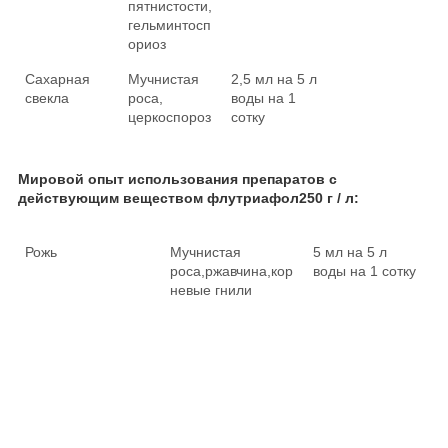
пятнистости,
гельминтосп
ориоз
Сахарная
Мучнистая
2,5 мл на 5 л
свекла
роса,
воды на 1
церкоспороз
сотку
Мировой опыт использования препаратов с
действующим веществом флутриафол250 г / л:
Рожь
Мучнистая
5 мл на 5 л
роса,ржавчина,кор
воды на 1 сотку
п
невые гнили
р
ы
с
к
и
в
а
н
и