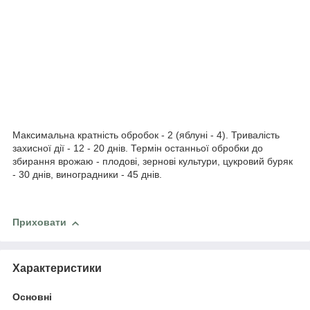
(
д
о
1
,
5
с
м
)
Максимальна кратність обробок - 2 (яблуні - 4). Тривалість
захисної дії - 12 - 20 днів. Термін останньої обробки до
збирання врожаю - плодові, зернові культури, цукровий буряк
- 30 днів, виноградники - 45 днів.
Приховати
Характеристики
Основні