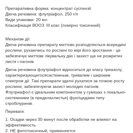
Препаративна форма: концентрат суспензії
Діюча речовина: флутріафол, 250 г/л
Види упаковки: 20 мл
Класифікація ВООЗ: ІІІ клас (помірно токсичний)
Механізм дії:
Діюча речовина препарату миттєво розподіляється всередині
рослини, рухаючись по рослині по мірі його зростання - це
забезпечує миттєве лікувальну дію і захист ще не розкритих
листя і пагонів.
Діюча речовина флутріафол відноситься до класу триазолу,
характеризующегосясистемным, тривалим і широким
спектром дії. Такі препарати здатні рухатися за точкою росту
рослини, забезпечуючи захист молодих пагонів.
Флутриафол є ідеальним компонентом у сумішах з локально-
системними (в пределахлистья) фунгіцидами типу
стробілуринів.
Переваги:
1. Осадки через 30 минут после обработки не влияют на
эффективность.
2. НЕ фитотоксичный, применяется