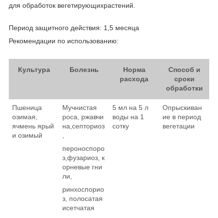
для обработок вегетирующихрастений.
Период защитного действия: 1,5 месяца
Рекомендации по использованию:
Культура
Болезнь
Норма
Способ и
расхода
сроки
обработки
Пшеница
Мучнистая
5 мл на 5 л
Опрыскиван
озимая,
роса, ржавчи
воды на 1
ие в период
ячмень ярый
на,септориоз
сотку
вегетации
и озимый
,
пероноспоро
з,фузариоз, к
орневые гни
ли,
ринхоспорио
з, полосатая
исетчатая