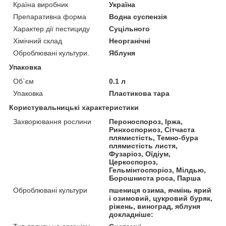
Країна виробник
Україна
Препаративна форма
Водна суспензія
Характер дії пестициду
Суцільного
Хімічний склад
Неорганічні
Оброблювані культури.
Яблуня
Упаковка
Об`єм
0.1 л
Упаковка
Пластикова тара
Користувальницькі характеристики
Захворювання рослини
Пероноспороз, Іржа,
Ринхоспориоз, Сітчаста
плямистість, Темно-бура
плямистість листя,
Фузаріоз, Оїдіум,
Церкоспороз,
Гельмінтоспоріоз, Мілдью,
Борошниста роса, Парша
Оброблювані культури
пшениця озима, ячмінь ярий
і озимовий, цукровий буряк,
ріжень, виноград, яблуня
докладніше: