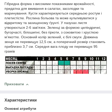
Гібридна форма з високими показниками врожайності,
придатна для вживання в салатах, засолодки та
маринування. Кусти характеризуються середньою ростум і
плетистістю. Рослина больова та може культивуватися у
відкритому та захищеному ґрунті. У пазухах листя
утворюється 2-6 зав'язок. Зеленці за формою циліндричні,
бугорчасті, білошипні, без гіркоти, з соковитою і хрусткою
м'якоттю. Основний колір зелений, є білі смуги. Довжина
зенця не перевищує 12,5 см, а поперечний розмір становить
приблизно 3,7 см. Середня вага плоду не перевищує 95
грамів
Приховати
Характеристики
Основні атрибути