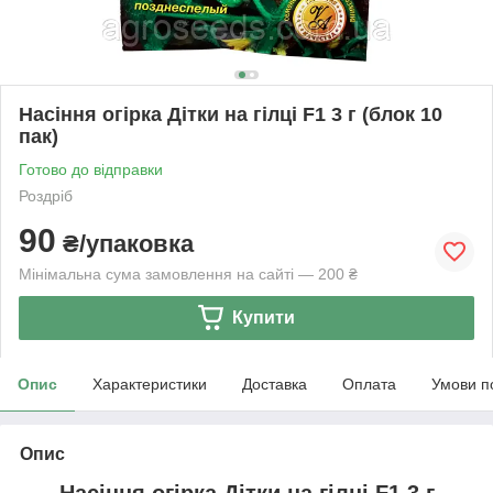
Насіння огірка Дітки на гілці F1 3 г (блок 10
пак)
Готово до відправки
Роздріб
90
₴/упаковка
Мінімальна сума замовлення на сайті — 200 ₴
Купити
Опис
Характеристики
Доставка
Оплата
Умови п
Опис
Насіння огірка Дітки на гілці F1 3 г