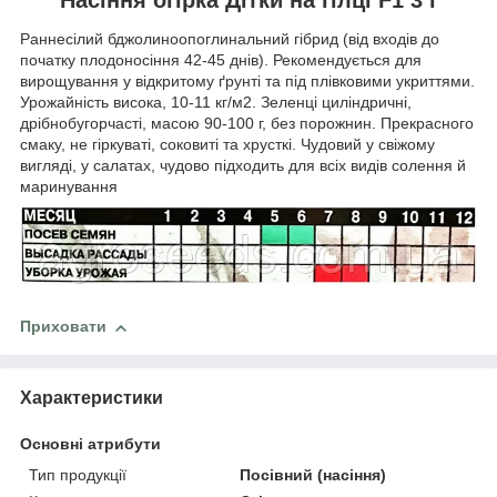
Раннесілий бджолиноопоглинальний гібрид (від входів до
початку плодоносіння 42-45 днів). Рекомендується для
вирощування у відкритому ґрунті та під плівковими укриттями.
Урожайність висока, 10-11 кг/м2. Зеленці циліндричні,
дрібнобугорчасті, масою 90-100 г, без порожнин. Прекрасного
смаку, не гіркуваті, соковиті та хрусткі. Чудовий у свіжому
вигляді, у салатах, чудово підходить для всіх видів солення й
маринування
Приховати
Характеристики
Основні атрибути
Тип продукції
Посівний (насіння)