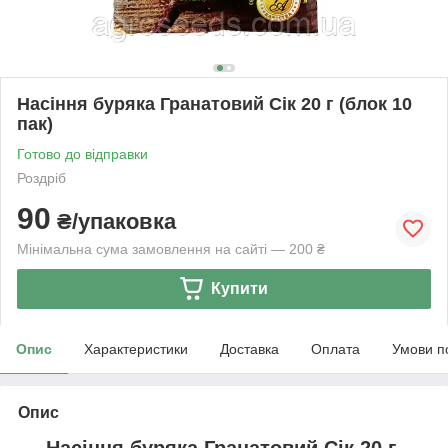
Насіння буряка Гранатовий Сік 20 г (блок 10
пак)
Готово до відправки
Роздріб
90
₴/упаковка
Мінімальна сума замовлення на сайті — 200 ₴
Купити
Опис
Характеристики
Доставка
Оплата
Умови п
Опис
Насіння буряка Гранатовий Сік 20 г