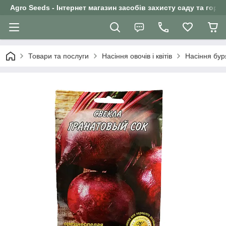
Agro Seeds - Інтернет магазин засобів захисту саду та горо
Товари та послуги
Насіння овочів і квітів
Насіння бур