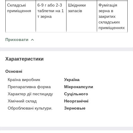
Складські
6-9 г або 2-3
Шкідники
Фумігація
приміщення
таблетки на 1
запасів
зерна в
т зерна
закритих
складських
приміщеннях
Приховати
Характеристики
Основні
Країна виробник
Україна
Препаративна форма
Мікрокапсули
Характер дії пестициду
Суцільного
Хімічний склад
Неорганічні
Оброблювані культури.
Зерновые