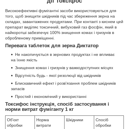
дії Токсіфос
Високоефективні фумігантні засоби використовуються для
того, щоб знищити шкідників під час збереження зерна на
складах, завантажених продуктами. При контакті з киснем цей
препарат виділяє токсичний, вибуховий газ фосфін, який в
найкоротші забезпечує 100% знищення комах і гризунів в
обробленому приміщенні.
Перевага таблеток для зерна Диктатор
Не накопичується в зернових продуктах і не впливає
на їхню якість
Знищення комах і гризунів у важкодоступних місцях
Відсутність будь - якої резолюції від шкідників
Блискавичний ефект і розв'язання проблем шкідників
запасів
Простий і економічний у використанні
Токсифос інструкція, спосіб застосування і
норми витрат фуміганту 1 кг
Об'єкт
Норма
Шкідники
Спосіб
обробки
витрати
обробки