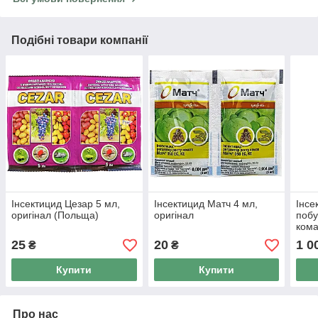
Подібні товари компанії
Інсектицид Цезар 5 мл,
Інсектицид Матч 4 мл,
Інсе
оригінал (Польща)
оригінал
побу
кома
25
20
1 0
₴
₴
Купити
Купити
Про нас