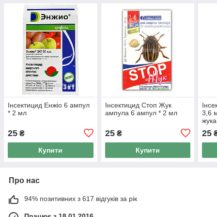
Інсектицид Енжіо 6 ампул
Інсектицид Стоп Жук
Інсе
* 2 мл
ампула 6 ампул * 2 мл
3,6 
жука
25
25
25
₴
₴
Купити
Купити
Про нас
94% позитивних з 617 відгуків за рік
Працює з 18.01.2016