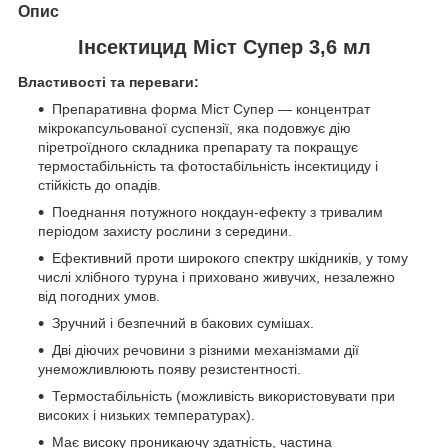
Опис
Інсектицид Міст Супер 3,6 мл
Властивості та переваги:
Препаративна форма Miст Супер — концентрат
мікрокапсульованої суспензії, яка подовжує дію
піретроїдного складника препарату та покращує
термостабільність та фотостабільність інсектициду і
стійкість до опадів.
Поеднання потужного нокдаун-ефекту з тривалим
періодом захисту рослини з середини.
Ефективний проти широкого спектру шкідників, у тому
числі хлібного туруна і приховано живучих, незалежно
від погодних умов.
Зручний і безпечний в бакових сумішах.
Дві діючих речовини з різними механізмами дії
унеможливлюють появу резистентності.
Термостабільність (можливість використовувати при
високих і низьких температурах).
Має високу проникаючу здатність, частина