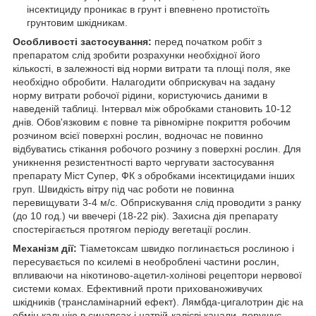
інсектициду проникає в грунт і впевнено протистоїть
грунтовим шкідникам.
Особливості застосування:
перед початком робіт з
препаратом слід зробити розрахунки необхідної його
кількості, в залежності від норми витрати та площі поля, яке
необхідно обробити. Налагодити обприскувач на задану
норму витрати робочої рідини, користуючись даними в
наведеній таблиці. Інтервал між обробками становить 10-12
днів. Обов'язковим є повне та рівномірне покриття робочим
розчином всієї поверхні рослин, водночас не повинно
відбуватись стікання робочого розчину з поверхні рослин. Для
уникнення резистентності варто чергувати застосування
препарату Miст Супер, ФК з обробками інсектицидами інших
груп. Швидкість вітру під час роботи не повинна
перевищувати 3-4 м/с. Обприскування слід проводити з ранку
(до 10 год.) чи ввечері (18-22 рік). Захисна дія препарату
спостерігається протягом періоду вегетації рослин.
Механізм дії:
Тіаметоксам швидко поглинається рослиною і
пересувається по ксилемі в необроблені частини рослин,
впливаючи на нікотиново-ацетил-холінові рецептори нервової
системи комах. Ефективний проти прихованоживучих
шкідників (трансламінарний ефект). Лямбда-цигалотрин діє на
обмін кальцію в синапсах і натрій-калієві канали, порушує