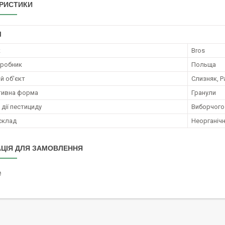
РИСТИКИ
І
к
Bros
иробник
Польща
й об'єкт
Слизняк, 
тивна форма
Гранули
дії пестициду
Виборчого
 склад
Неорганічн
ЦІЯ ДЛЯ ЗАМОВЛЕННЯ
₴