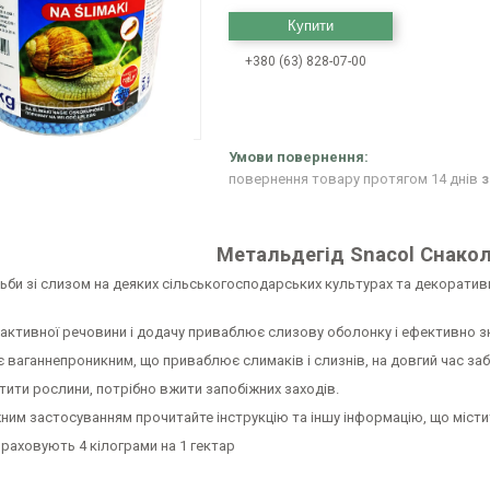
Купити
+380 (63) 828-07-00
повернення товару протягом 14 днів
з
Метальдегід Snacol Снакол
ьби зі слизом на деяких сільськогосподарських культурах та декорати
активної речовини і додачу приваблює слизову оболонку і ефективно зн
 ваганнепроникним, що приваблює слимаків і слизнів, на довгий час за
ити рослини, потрібно вжити запобіжних заходів.
им застосуванням прочитайте інструкцію та іншу інформацію, що містит
раховують 4 кілограми на 1 гектар