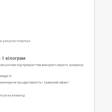
а рахунок покупця
 1 кілограм
вних рослин під прикриттям використовують грануючу
ищує їх.
безпечуючи продуктивність і тривалий ефект.
ься на етикетці.