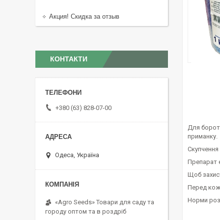
Акция! Скидка за отзыв
КОНТАКТИ
+380 (63) 828-07-00
Для борот
приманку.
Скупчення 
Одеса, Україна
Препарат є
Щоб захист
Перед кожн
Норми роз
«Agro Seeds» Товари для саду та
городу оптом та в роздріб