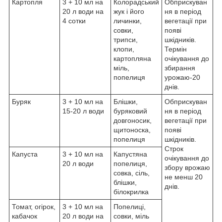
Картопля
3 + 10 мл на
Колорадський
Обприскуван
20 л води на
жук і його
ня в період
4 сотки
личинки,
вегетації при
совки,
появі
трипси,
шкідників.
клопи,
Термін
картопляна
очікування до
міль,
збирання
попелиця
урожаю-20
днів.
Буряк
3 + 10 мл на
Блішки,
Обприскуван
15-20 л води
буряковий
ня в період
довгоносик,
вегетації при
щитоноска,
появі
попелиця
шкідників.
Строк
Капуста
3 + 10 мл на
Капустяна
очікування до
20 л води
попелиця,
збору врожаю
совка, сіль,
не менш 20
блішки,
днів.
білокрилка
Томат, огірок,
3 + 10 мл на
Попелиці,
кабачок
20 л води на
совки, міль