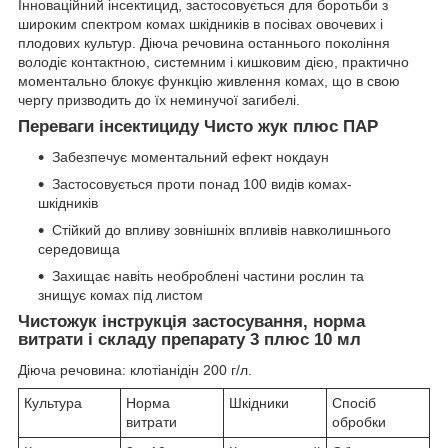
Інноваційний інсектицид, застосовується для боротьби з
широким спектром комах шкідників в посівах овочевих і
плодових культур. Діюча речовина останнього покоління
володіє контактною, системним і кишковим дією, практично
моментально блокує функцію живлення комах, що в свою
чергу призводить до їх неминучої загибелі.
Переваги інсектициду Чисто жук плюс ПАР
Забезпечує моментальний ефект нокдаун
Застосовується проти понад 100 видів комах-
шкідників
Стійкий до впливу зовнішніх впливів навколишнього
середовища
Захищає навіть необроблені частини рослин та
знищує комах під листом
Чистожук інструкція застосування, норма
витрати і складу препарату 3 плюс 10 мл
Діюча речовина: клотіанідін 200 г/л.
Культура
Норма
Шкідники
Спосіб
витрати
обробки