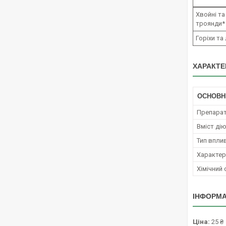
Хвойні та
троянди*
Горіхи та
ХАРАКТЕ
ОСНОВН
Препара
Вміст ді
Тип вплив
Характер 
Хімічний
ІНФОРМА
Ціна:
25 ₴