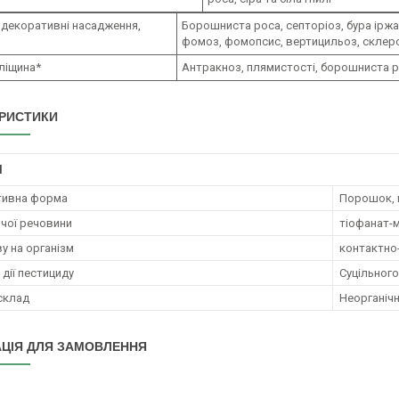
 декоративні насадження,
Борошниста роса, септоріоз, бура іржа
фомоз, фомопсис, вертицильоз, склерот
 ліщина*
Антракноз, плямистості, борошниста р
РИСТИКИ
І
тивна форма
Порошок, 
ючої речовини
тіофанат-м
у на організм
контактно
дії пестициду
Суцільного
 склад
Неорганічн
ЦІЯ ДЛЯ ЗАМОВЛЕННЯ