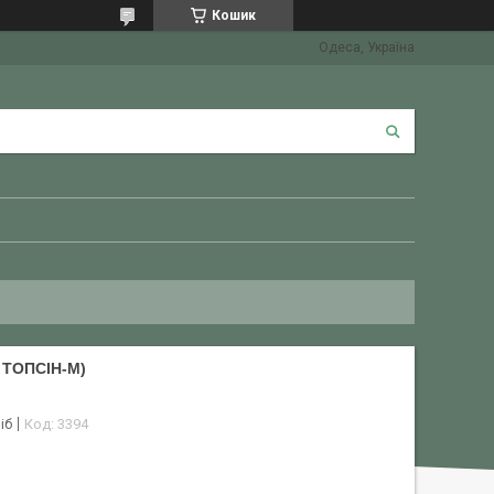
Кошик
Одеса, Україна
 ТОПСІН-М)
іб
Код:
3394