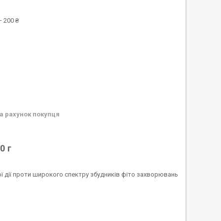
 200 ₴
а рахунок покупця
0 г
ої дії проти широкого спектру збудників фіто захворювань