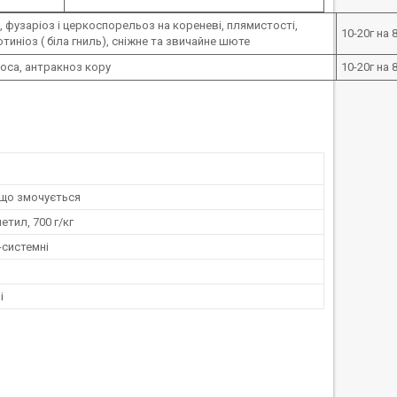
, фузаріоз і церкоспорельоз на кореневі, плямистості,
10-20г на 
иніоз ( біла гниль), сніжне та звичайне шюте
оса, антракноз кору
10-20г на 
що змочується
етил, 700 г/кг
-системні
і