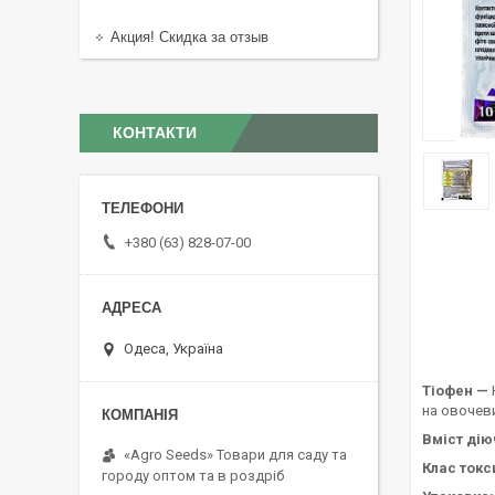
Акция! Скидка за отзыв
КОНТАКТИ
+380 (63) 828-07-00
Одеса, Україна
Тіофен —
на овочеви
Вміст дію
«Agro Seeds» Товари для саду та
Клас токс
городу оптом та в роздріб