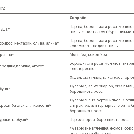
ку;
Хвороби
Парша, борошниста роса, моніліо
руша*
гниль, філостиктоз ( бура плямист
Парша, борошниста роса, моніліоз
брикос, нектарин, слива, алича*
кокомікоз, плодова гниль
ерешня*
Моніліоз, кокомікоз
Борошниста роса, моніліоз, антра
родина,порічка, агрус*
клястероспіоз
Оїдіум, сіра гниль, клястероспоріо
Фузаріоз, альтернаріоз, сіра гниль
ибуля*
борошниста роса
Фузаріозне та вертицильозне в*ян
ерець, баклажани, квасоля*
антракноз, альтернаріоз, сіра та бі
борошниста роса
уряки, гарбузи*
Церкоспороз, борошниста роса
Фузаріозне в*янення, фомоз, бор
роса, сіра та біла гнилі