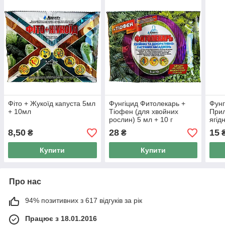
Фіто + Жукоїд капуста 5мл
Фунгіцид Фитолекарь +
Фунг
+ 10мл
Тіофен (для хвойних
Прил
рослин) 5 мл + 10 г
ягід
5мл
8,50
28
15
₴
₴
Купити
Купити
Про нас
94% позитивних з 617 відгуків за рік
Працює з 18.01.2016