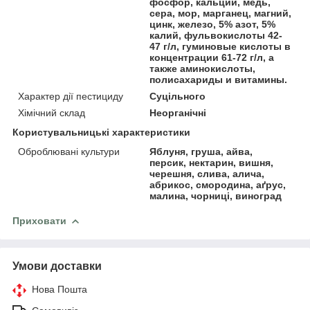
фосфор, кальций, медь,
сера, мор, марганец, магний,
цинк, железо, 5% азот, 5%
калий, фульвокислоты 42-
47 г/л, гуминовые кислоты в
концентрации 61-72 г/л, а
также аминокислоты,
полисахариды и витамины.
Характер дії пестициду
Суцільного
Хімічний склад
Неорганічні
Користувальницькі характеристики
Оброблювані культури
Яблуня, груша, айва,
персик, нектарин, вишня,
черешня, слива, алича,
абрикос, смородина, аґрус,
малина, чорниці, виноград
Приховати
Умови доставки
Нова Пошта