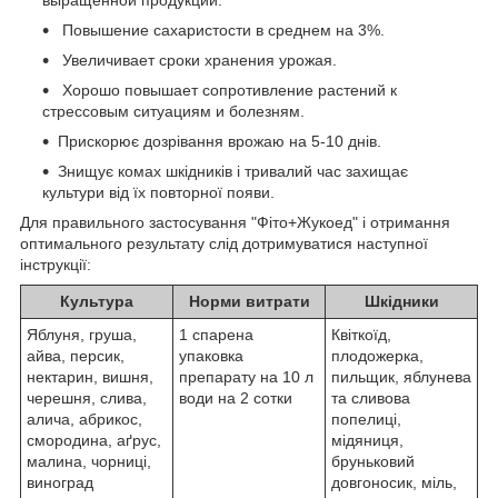
выращенной продукции.
Повышение сахаристости в среднем на 3%.
Увеличивает сроки хранения урожая.
Хорошо повышает сопротивление растений к
стрессовым ситуациям и болезням.
Прискорює дозрівання врожаю на 5-10 днів.
Знищує комах шкідників і тривалий час захищає
культури від їх повторної появи.
Для правильного застосування "Фіто+Жукоед" і отримання
оптимального результату слід дотримуватися наступної
інструкції:
Культура
Норми витрати
Шкідники
Яблуня, груша,
1 спарена
Квіткоїд,
айва, персик,
упаковка
плодожерка,
нектарин, вишня,
препарату на 10 л
пильщик, яблунева
черешня, слива,
води на 2 сотки
та сливова
алича, абрикос,
попелиці,
смородина, аґрус,
мідяниця,
малина, чорниці,
бруньковий
виноград
довгоносик, міль,