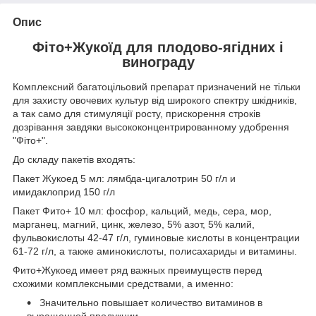
Опис
Фіто+Жукоїд для плодово-ягідних і
винограду
Комплексний багатоцільовий препарат призначений не тільки
для захисту овочевих культур від широкого спектру шкідників,
а так само для стимуляції росту, прискорення строків
дозрівання завдяки высококонцентрированному удобрення
"Фіто+".
До складу пакетів входять:
Пакет Жукоед 5 мл: лямбда-цигалотрин 50 г/л и
имидаклоприд 150 г/л
Пакет Фито+ 10 мл: фосфор, кальций, медь, сера, мор,
марганец, магний, цинк, железо, 5% азот, 5% калий,
фульвокислоты 42-47 г/л, гуминовые кислоты в концентрации
61-72 г/л, а также аминокислоты, полисахариды и витамины.
Фито+Жукоед имеет ряд важных преимуществ перед
схожими комплексными средствами, а именно:
Значительно повышает количество витаминов в