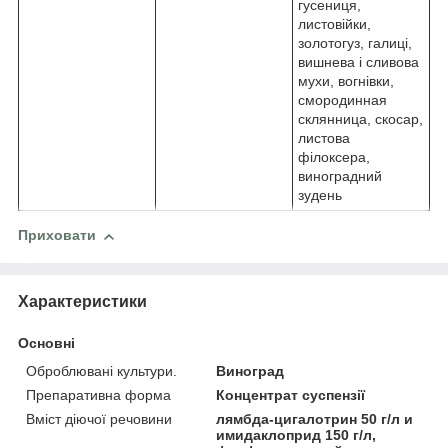
гусениця,
листовійки,
золотогуз, галиці,
вишнева і сливова
мухи, вогнівки,
смородинная
склянница, скосар,
листова
філоксера,
виноградний
зудень
Приховати
Характеристики
Основні
Оброблювані культури.
Виноград
Препаративна форма
Концентрат суспензії
Вміст діючої речовини
лямбда-цигалотрин 50 г/л и
имидаклоприд 150 г/л,