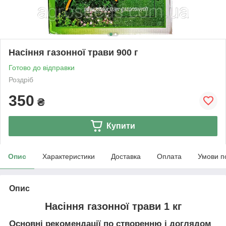
Насіння газонної трави 900 г
Готово до відправки
Роздріб
350
₴
Купити
Опис
Характеристики
Доставка
Оплата
Умови п
Опис
Насіння газонної трави 1 кг
Основні рекомендації по створенню і доглядом