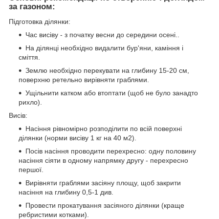
за газоном:
Підготовка ділянки:
Час висіву - з початку весни до середини осені..
На ділянці необхідно видалити бур'яни, каміння і
сміття.
Землю необхідно перекувати на глибину 15-20 см,
поверхню ретельно вирівняти граблями.
Ущільнити катком або втоптати (щоб не було занадто
рихло).
Висів:
Насіння рівномірно розподілити по всій поверхні
ділянки (норми висіву 1 кг на 40 м
2
).
Посів насіння проводити перехресно: одну половину
насіння сіяти в одному напрямку другу - перехресно
першої.
Вирівняти граблями засіяну площу, щоб закрити
насіння на глибину 0,5-1 див.
Провести прокатування засіяного ділянки (краще
ребристими котками).