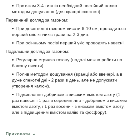
Протягом 3-4 тижнів необхідний постійний полив
методом дощування (для кращої схожості).
Первинний догляд за газоном:
При досягненні газоном висоти 8-10 см, проводиться
перший скіс кінчиків трави на 2-3 див.
При осінньому посіві перший укіс проводять навесні.
Подальший догляд за газоном:
Регулярна стрижка газону (надалі можна робити на
бажану висоти).
Полив методом дощування (вранці або ввечері, а в
дуже спекотні дні - 2 рази в день, але не допускати
утворення калюж).
Підживлення добривом з високим вмістом азоту (1
раз навесні і 1 раз в середині літа - добривом з високим
вмістом азоту, і 1 раз восени - з низьким вмістом азоту,
але з підвищеним вмістом калію та фосфору).
Приховати